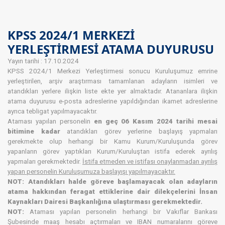
KPSS 2024/1 MERKEZİ
YERLEŞTİRMESİ ATAMA DUYURUSU
Yayın tarihi : 17.10.2024
KPSS 2024/1 Merkezi Yerleştirmesi sonucu Kuruluşumuz emrine
yerleştirilen, arşiv araştırması tamamlanan adayların isimleri ve
atandıkları yerlere ilişkin liste ekte yer almaktadır. Atananlara ilişkin
atama duyurusu e-posta adreslerine yapıldığından ikamet adreslerine
ayrıca tebligat yapılmayacaktır.
Ataması yapılan personelin
en geç 06 Kasım 2024 tarihi mesai
bitimine kadar
atandıkları görev yerlerine başlayış yapmaları
gerekmekte olup herhangi bir Kamu Kurum/Kuruluşunda görev
yapanların görev yaptıkları Kurum/Kuruluştan istifa ederek ayrılış
yapmaları gerekmektedir.
İstifa etmeden ve istifası onaylanmadan ayrılış
yapan personelin Kuruluşumuza başlayışı yapılmayacaktır.
NOT: Atandıkları halde göreve başlamayacak olan adayların
atama hakkından feragat ettiklerine dair dilekçelerini İnsan
Kaynakları Dairesi Başkanlığına ulaştırması gerekmektedir.
NOT:
Ataması yapılan personelin herhangi bir Vakıflar Bankası
Şubesinde maaş hesabı açtırmaları ve IBAN numaralarını göreve