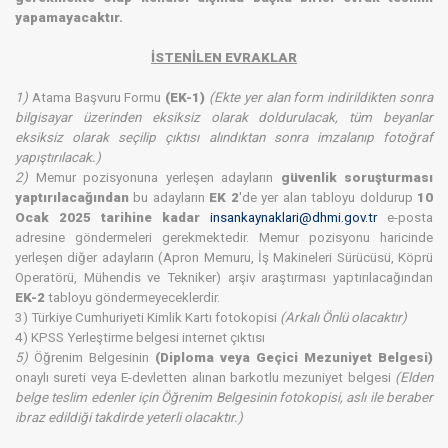
yapamayacaktır.
İSTENİLEN EVRAKLAR
​1)
Atama Başvuru Formu
(EK-1)
(Ekte yer alan form indirildikten sonra
bilgisayar üzerinden eksiksiz olarak doldurulacak, tüm beyanlar
eksiksiz olarak seçilip çıktısı alındıktan sonra imzalanıp fotoğraf
yapıştırılacak.)
2)
Memur pozisyonuna yerleşen adayların
güvenlik soruşturması
yaptırılacağından
bu adayların
EK 2
'de yer alan tabloyu doldurup
10
Ocak 2025 tarihine kadar
insankaynaklari@dhmi.gov.tr
e-posta
adresine göndermeleri gerekmektedir. Memur pozisyonu haricinde
yerleşen diğer adayların (Apron Memuru, İş Makineleri Sürücüsü, Köprü
Operatörü, Mühendis ve Tekniker) arşiv araştırması yaptırılacağından
EK-2
tabloyu göndermeyeceklerdir.
3) Türkiye Cumhuriyeti Kimlik Kartı fotokopisi
(Arkalı Önlü olacaktır)
4) KPSS Yerleştirme belgesi internet çıktısı
5)
Öğrenim Belgesinin
(Diploma veya Geçici Mezuniyet Belgesi)
onaylı sureti veya E-devletten alınan barkotlu mezuniyet belgesi
(Elden
belge teslim edenler için Öğrenim Belgesinin fotokopisi, aslı ile beraber
ibraz edildiği takdirde yeterli olacaktır.)