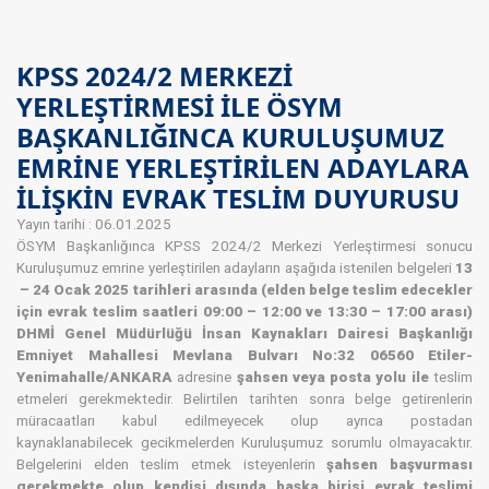
KPSS 2024/2 MERKEZİ
YERLEŞTİRMESİ İLE ÖSYM
BAŞKANLIĞINCA KURULUŞUMUZ
EMRİNE YERLEŞTİRİLEN ADAYLARA
İLİŞKİN EVRAK TESLİM DUYURUSU
Yayın tarihi : 06.01.2025
ÖSYM Başkanlığınca KPSS 2024/2 Merkezi Yerleştirmesi sonucu
Kuruluşumuz emrine yerleştirilen adayların aşağıda istenilen belgeleri
13
– 24 Ocak 2025 tarihleri arasında (elden belge teslim edecekler
için evrak teslim saatleri 09:00 – 12:00 ve 13:30 – 17:00 arası)
DHMİ Genel Müdürlüğü İnsan Kaynakları Dairesi Başkanlığı
Emniyet Mahallesi Mevlana Bulvarı No:32 06560 Etiler-
Yenimahalle/ANKARA
adresine
şahsen veya posta yolu ile
teslim
etmeleri gerekmektedir. Belirtilen tarihten sonra belge getirenlerin
müracaatları kabul edilmeyecek olup ayrıca postadan
kaynaklanabilecek gecikmelerden Kuruluşumuz sorumlu olmayacaktır.
Belgelerini elden teslim etmek isteyenlerin
şahsen başvurması
gerekmekte olup kendisi dışında başka birisi evrak teslimi