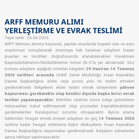
ARFF MEMURU ALIMI
YERLEŞTİRME VE EVRAK TESLİMİ
Yayın tarihi : 26.06.2026
ARFF Memuru alımına başvuran, yapılan sınavlarda başarılı olan ve arşiv
araştırması sonuçlanarak atanmaya hak kazanan adayların başarı
puanları ve tercihleri doğrultusunda atanabilecekleri Havalimanı
Başmüdürlüklerinin/Müdürlüklerinin listesi Ek-3'te yer almaktadır. Söz
konusu adayların aşağıda istenilen belgeleri
29 Haziran-14 Temmuz
2026 tarihleri arasında
DHMİ Genel Müdürlüğü İnsan Kaynakları
Dairesi Başkanlığına elden veya posta yolu ile teslim etmeleri
gerekmektedir. Belgelerini elden teslim etmek isteyenlerin
şahsen
başvurması gerekmekte olup kendisi dışında başka birisi evrak
teslimi yapamayacaktır.
Belirtilen tarihten sonra belge getirenlerin
müracaatları kabul edilmeyecek olup postadan kaynaklanabilecek
gecikmelerden Kuruluşumuz sorumlu olmayacaktır. Ayrıca atama
hakkından feragat etmek isteyen adayların en geç
14 Temmuz 2026
tarihine kadar feragat ettiklerine ilişkin dilekçelerini İnsan Kaynakları
Dairesi Başkanlığına ulaştırmaları gerekmektedir. Adayların adreslerine
ayrıca tebligat yapılmayacaktır.