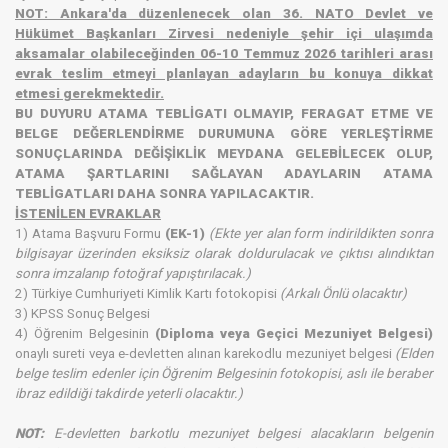
NOT: Ankara'da düzenlenecek olan 36. NATO Devlet ve
Hükümet Başkanları Zirvesi nedeniyle şehir içi ulaşımda
aksamalar olabileceğinden 06-10 Temmuz 2026 tarihleri arası
evrak teslim etmeyi planlayan adayların bu konuya dikkat
etmesi gerekmektedir.
BU DUYURU ATAMA TEBLİGATI OLMAYIP, FERAGAT ETME VE
BELGE DEĞERLENDİRME DURUMUNA GÖRE YERLEŞTİRME
SONUÇLARINDA DEĞİŞİKLİK MEYDANA GELEBİLECEK OLUP,
ATAMA ŞARTLARINI SAĞLAYAN ADAYLARIN ATAMA
TEBLİGATLARI DAHA SONRA YAPILACAKTIR.
İSTENİLEN EVRAKLAR
1) Atama Başvuru Formu
(EK-1)
(Ekte yer alan form indirildikten sonra
bilgisayar üzerinden eksiksiz olarak doldurulacak ve çıktısı alındıktan
sonra imzalanıp fotoğraf yapıştırılacak.)
2) Türkiye Cumhuriyeti Kimlik Kartı fotokopisi
(Arkalı Önlü olacaktır)
3) KPSS Sonuç Belgesi
4) Öğrenim Belgesinin
(Diploma veya Geçici Mezuniyet Belgesi)
onaylı sureti veya e-devletten alınan karekodlu mezuniyet belgesi
(Elden
belge teslim edenler için Öğrenim Belgesinin fotokopisi, aslı ile beraber
ibraz edildiği takdirde yeterli olacaktır.)
NOT:
E-devletten barkotlu mezuniyet belgesi alacakların belgenin