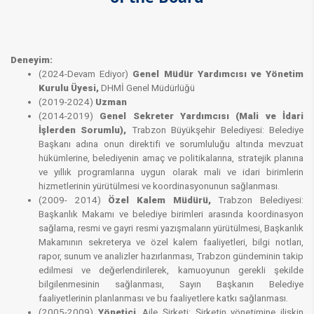
Deneyim:
(2024-Devam Ediyor)
Genel Müdür Yardımcısı ve Yönetim
Kurulu Üyesi,
DHMİ Genel Müdürlüğü
(2019-2024)
Uzman
(2014-2019)
Genel Sekreter Yardımcısı (Mali ve İdari
İşlerden Sorumlu),
Trabzon Büyükşehir Belediyesi: Belediye
Başkanı adına onun direktifi ve sorumluluğu altında mevzuat
hükümlerine, belediyenin amaç ve politikalarına, stratejik planına
ve yıllık programlarına uygun olarak mali ve idari birimlerin
hizmetlerinin yürütülmesi ve koordinasyonunun sağlanması.
(2009- 2014)
Özel Kalem Müdürü,
Trabzon Belediyesi:
Başkanlık Makamı ve belediye birimleri arasında koordinasyon
sağlama, resmi ve gayri resmi yazışmaların yürütülmesi, Başkanlık
Makamının sekreterya ve özel kalem faaliyetleri, bilgi notları,
rapor, sunum ve analizler hazırlanması, Trabzon gündeminin takip
edilmesi ve değerlendirilerek, kamuoyunun gerekli şekilde
bilgilenmesinin sağlanması, Sayın Başkanın Belediye
faaliyetlerinin planlanması ve bu faaliyetlere katkı sağlanması.
(2005-2009)
Yönetici
, Aile Şirketi: Şirketin yönetimine ilişkin