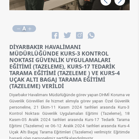
Geri
İleri
A
DİYARBAKIR HAVALİMANI
MÜDÜRLÜĞÜNDE KURS-3 KONTROL
NOKTASI GÜVENLİK UYGULAMALARI
EĞİTİMİ (TAZELEME), KURS-17 TEDARİK
TARAMA EĞİTİMİ (TAZELEME ) VE KURS-4
UÇAK ALTI BAGAJ TARAMA EĞİTİMİ
(TAZELEME) VERİLDİ
Diyarbakır Havalimanı Müdürlüğünde görev yapan DHMİ Koruma ve
Güvenlik Görevlileri ile hizmet alımıyla görev yapan Özel Güvenlik
personeline, 21 Ekim-11 Kasım 2024 tarihleri arasında Kurs-3
Kontrol Noktası Güvenlik Uygulamaları Eğitimi (Tazeleme), 18
Kasım-05 Aralık 2024 tarihleri arasında Kurs-17 Tedarik Tarama
Eğitimi (Tazeleme) ve 06-12 Aralık 2024 tarihleri arasında Kurs-4
Uçak Altı Bagaj Tarama Eğitimleri (Tazeleme) verilmiştir. Eğitimde
başarılı olan personelimiz s​ertifikalandırılmıştır.​​