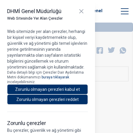
T.C. Ulaştırma ve Altyapı Bakanlığı
Close panel
DHMİ Genel Müdürlüğü
Devlet Hava Meydanları İşletmesi Genel
Müdürlüğü
Web Sitesinde Yer Alan Çerezler
Web sitemizde yer alan çerezler, herhangi
bir kişisel veriyi kaydetmemekte olup,
güvenlik ve ağ yönetimi gibi temel işlevlerin
Yatırım Programları
yerine getirilmesinin yanında
A
yayınlanmakta olan sayfaların istatistiki
bilgilerini güncellemek ve oturum
yönetimini sağlamak için kullanılmaktadır.
Daha detaylı bilgi için Çerezler Dair Aydınlatma
Dosyalar
Metni dokümanımızı
buraya tıklayarak
inceleyebilirsiniz.
Zorunlu olmayan çerezleri kabul et
Zorunlu olmayan çerezleri reddet
Zorunlu çerezler
Bu çerezler, güvenlik ve ağ yönetimi gibi