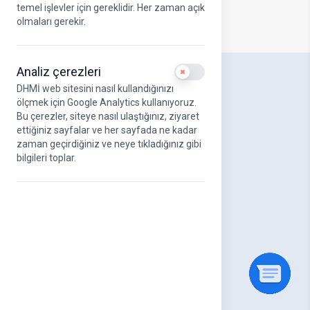
temel işlevler için gereklidir. Her zaman açık
olmaları gerekir.
Analiz çerezleri
Use setting
DHMİ web sitesini nasıl kullandığınızı
DHMİ Hakkında
ölçmek için Google Analytics kullanıyoruz.
Hakkımızda
Bu çerezler, siteye nasıl ulaştığınız, ziyaret
DHMİ Kurumsal Logo
ettiğiniz sayfalar ve her sayfada ne kadar
Misyonumuz ve Vizyonumuz
zaman geçirdiğiniz ve neye tıkladığınız gibi
Stratejik Amaçlar
bilgileri toplar.
UAB Kurumsal Kimlik Kılavuzu
Yönetim Kurulu
Üst Yönetim
Organizasyon Şeması
DHMİ Etik Komisyonu
Kanun ve Yönetmelikler
Kalite Yönetim Sistemleri
Faaliyet Raporları
Havayolu Sektör Raporları
Genel Müdürlerimiz