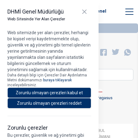
T.C. Ulaştırma ve Altyapı Bakanlığı
Close panel
DHMİ Genel Müdürlüğü
Devlet Hava Meydanları İşletmesi Genel
Müdürlüğü
Web Sitesinde Yer Alan Çerezler
Web sitemizde yer alan çerezler, herhangi
bir kişisel veriyi kaydetmemekte olup,
güvenlik ve ağ yönetimi gibi temel işlevlerin
Uçuş Noktaları
yerine getirilmesinin yanında
A
yayınlanmakta olan sayfaların istatistiki
bilgilerini güncellemek ve oturum
yönetimini sağlamak için kullanılmaktadır.
🔍
Daha detaylı bilgi için Çerezler Dair Aydınlatma
Metni dokümanımızı
buraya tıklayarak
inceleyebilirsiniz.
Zorunlu olmayan çerezleri kabul et
Türk Hava Yolları
AJet
Sun Express
Pegasus
Zorunlu olmayan çerezleri reddet
Hava Yolu
Kalkış
Varış
Zorunlu çerezler
Türk Hava
ADIYAMAN
İSTANBUL
Bu çerezler, güvenlik ve ağ yönetimi gibi
Yolları
HAVALİMANI
HAVALİMANI