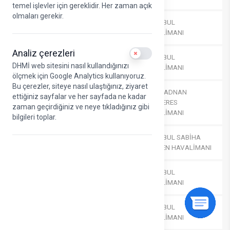
temel işlevler için gereklidir. Her zaman açık
olmaları gerekir.
Türk Hava
AĞRI AHMED-İ HANİ
İSTANBUL
Yolları
HAVALİMANI
HAVALİMANI
Analiz çerezleri
Use setting
Türk Hava
AMASYA MERZİFON
İSTANBUL
DHMİ web sitesini nasıl kullandığınızı
Yolları
HAVALİMANI
HAVALİMANI
ölçmek için Google Analytics kullanıyoruz.
Bu çerezler, siteye nasıl ulaştığınız, ziyaret
İZMİR ADNAN
ettiğiniz sayfalar ve her sayfada ne kadar
Türk Hava
ANKARA ESENBOĞA
MENDERES
zaman geçirdiğiniz ve neye tıkladığınız gibi
Yolları
HAVALİMANI
HAVALİMANI
bilgileri toplar.
Türk Hava
ANKARA ESENBOĞA
İSTANBUL SABİHA
Yolları
HAVALİMANI
GÖKÇEN HAVALİMANI
Türk Hava
ANKARA ESENBOĞA
İSTANBUL
Yolları
HAVALİMANI
HAVALİMANI
Türk Hava
ANTALYA GAZİPAŞA -
İSTANBUL
Yolları
ALANYA HAVALİMANI
HAVALİMANI