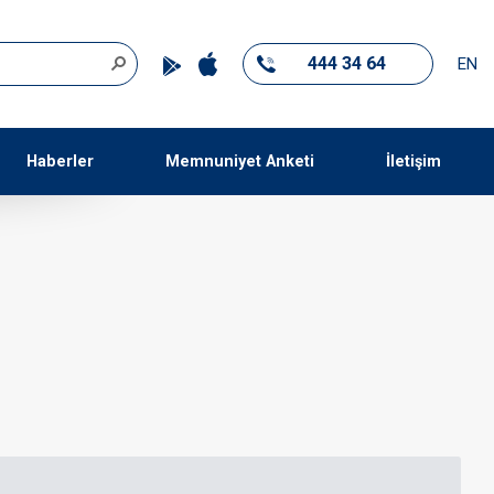
444 34 64
EN
Haberler
Memnuniyet Anketi
İletişim