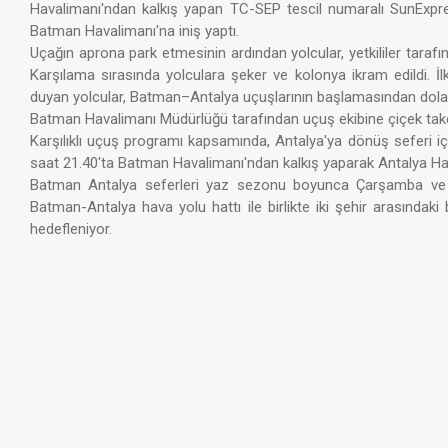
Havalimanı'ndan kalkış yapan TC-SEP tescil numaralı SunExpres
Batman Havalimanı'na iniş yaptı.
Uçağın aprona park etmesinin ardından yolcular, yetkililer tarafı
Karşılama sırasında yolculara şeker ve kolonya ikram edildi. 
duyan yolcular, Batman–Antalya uçuşlarının başlamasından dolayı 
Batman Havalimanı Müdürlüğü tarafından uçuş ekibine çiçek takdim
Karşılıklı uçuş programı kapsamında, Antalya'ya dönüş seferi iç
saat 21.40'ta Batman Havalimanı'ndan kalkış yaparak Antalya Hav
Batman Antalya seferleri yaz sezonu boyunca Çarşamba ve c
Batman-Antalya hava yolu hattı ile birlikte iki şehir arasındak
hedefleniyor.​