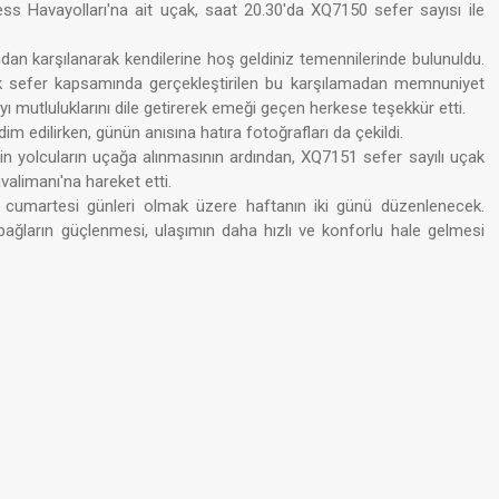
s Havayolları'na ait uçak, saat 20.30'da XQ7150 sefer sayısı ile
ndan karşılanarak kendilerine hoş geldiniz temennilerinde bulunuldu.
İlk sefer kapsamında gerçekleştirilen bu karşılamadan memnuniyet
mutluluklarını dile getirerek emeği geçen herkese teşekkür etti.
 edilirken, günün anısına hatıra fotoğrafları da çekildi.
in yolcuların uçağa alınmasının ardından, XQ7151 sefer sayılı uçak
alimanı'na hareket etti.
umartesi günleri olmak üzere haftanın iki günü düzenlenecek.
i bağların güçlenmesi, ulaşımın daha hızlı ve konforlu hale gelmesi