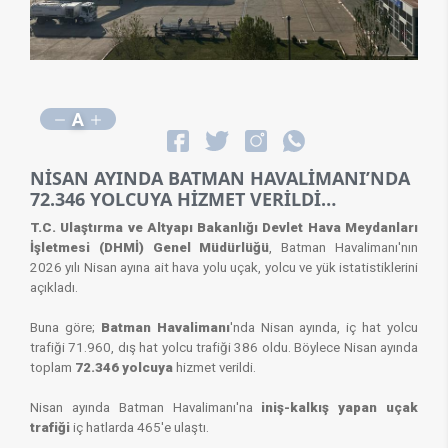
A
NİSAN AYINDA BATMAN HAVALİMANI’NDA
72.346 YOLCUYA HİZMET VERİLDİ…
T.C. Ulaştırma ve Altyapı Bakanlığı Devlet Hava Meydanları
İşletmesi (DHMİ) Genel Müdürlüğü
, Batman Havalimanı'nın
2026 yılı Nisan ayına ait hava yolu uçak, yolcu ve yük istatistiklerini
açıkladı.
Buna göre;
Batman
Havalimanı
'nda Nisan ayında, iç hat yolcu
trafiği 71.960, dış hat yolcu trafiği 386 oldu. Böylece Nisan ayında
toplam
72.346
yolcuya
hizmet verildi.
Nisan ayında
Batman
Havalimanı'na
iniş-kalkış yapan uçak
trafiği
iç hatlarda 465'e ulaştı.