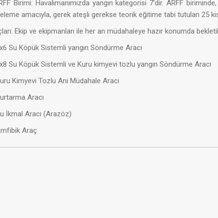
irimi: Havalimanımızda yangın kategorisi 7’dir. ARFF biriminde,
azeleme amacıyla, gerek ateşli gerekse teorik eğitime tabi tutulan 25 k
rı: Ekip ve ekipmanları ile her an müdahaleye ​hazır konumda bekleti
x6 Su Köpük Sistemli yangın Söndürme Aracı ​
8x8
Su Köpük Sistemli ve Kuru kimyevi tozlu yangın Söndürme Aracı
uru Kimyevi Tozlu Ani Müdahale Aracı
urtarma Aracı
u İkmal Aracı (Arazöz)
Amfibik Araç