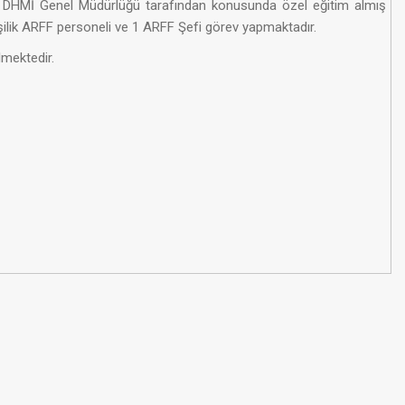
 DHMİ Genel Müdürlüğü tarafından konusunda özel eğitim almış
işilik ARFF personeli ve 1 ARFF Şefi görev yapmaktadır.​
lmektedir.