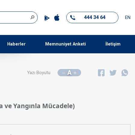
444 34 64
EN
Haberler
Memnuniyet Anketi
İletişim
A
Yazı Boyutu
a ve Yangınla Mücadele)