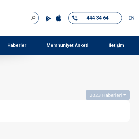
444 34 64
EN
Haberler
Memnuniyet Anketi
İletişim
2023 Haberleri