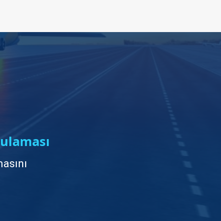
ulaması
asını