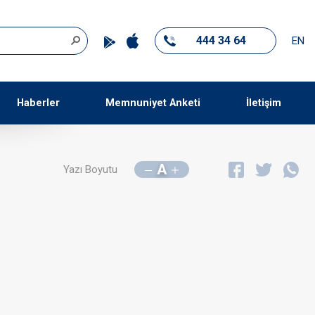
444 34 64
EN
Haberler
Memnuniyet Anketi
İletişim
A
Yazı Boyutu