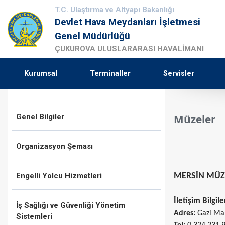
T.C. Ulaştırma ve Altyapı Bakanlığı
Devlet Hava Meydanları İşletmesi
Genel Müdürlüğü
ÇUKUROVA ULUSLARARASI HAVALİMANI
Kurumsal
Terminaller
Servisler
Genel Bilgiler
Müzeler
Organizasyon Şeması
Engelli Yolcu Hizmetleri
MERSİN MÜ
İletişim Bilgile
İş Sağlığı ve Güvenliği Yönetim
Adres:
Gazi Mah
Sistemleri