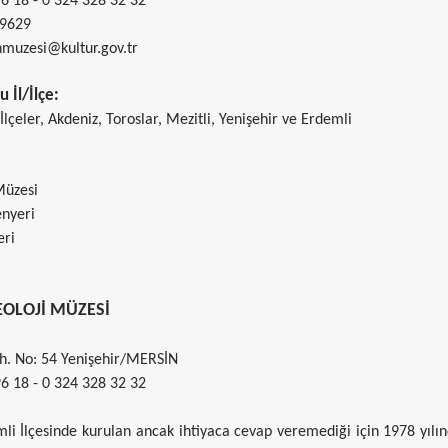
6 18 - 0 324 328 32 32
19629
muzesi@kultur.gov.tr
 İl/İlçe:
lçeler, Akdeniz, Toroslar, Mezitli, Yenişehir ve
Erdemli
Müzesi
enyeri
eri
OLOJİ MÜZESİ
h. No: 54 Yenişehir/MERSİN
6 18 - 0 324 328 32 32
li İlçesinde kurulan ancak ihtiyaca cevap veremediği için 1978 yılın