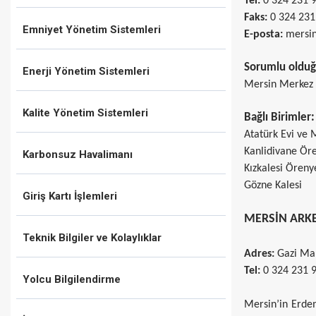
Tel:
0 324 231 9
Faks:
0 324 23
Emniyet Yönetim Sistemleri
E-posta:
mersin
Sorumlu olduğu
Enerji Yönetim Sistemleri
Mersin Merkez İ
Kalite Yönetim Sistemleri
Bağlı Birimler:
Atatürk Evi ve 
Kanlidivane Ör
Karbonsuz Havalimanı
Kızkalesi Öreny
Gözne Kalesi
Giriş Kartı İşlemleri
MERSİN ARKE
Teknik Bilgiler ve Kolaylıklar
Adres:
Gazi Ma
Tel:
0 324 231 9
Yolcu Bilgilendirme
Mersin’in Erdem