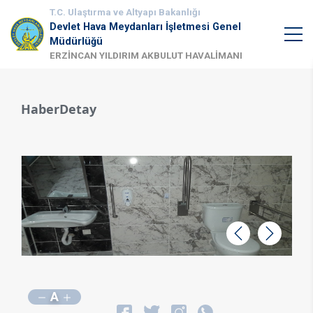
T.C. Ulaştırma ve Altyapı Bakanlığı
Devlet Hava Meydanları İşletmesi Genel
Müdürlüğü
ERZİNCAN YILDIRIM AKBULUT HAVALİMANI
HaberDetay
Geri
İleri
A