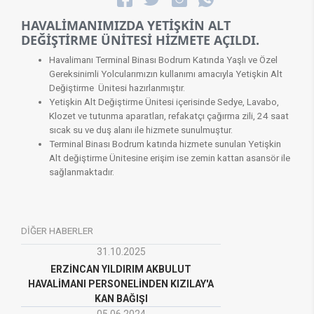
HAVALİMANIMIZDA YETİŞKİN ALT
DEĞİŞTİRME ÜNİTESİ HİZMETE AÇILDI.
Havalimanı Terminal Binası Bodrum Katında Yaşlı ve Özel
Gereksinimli Yolcularımızın kullanımı amacıyla Yetişkin Alt
Değiştirme Ünitesi hazırlanmıştır.
Yetişkin Alt Değiştirme Ünitesi içerisinde Sedye, Lavabo,
Klozet ve tutunma aparatları, refakatçı çağırma zili, 24 saat
sıcak su ve duş alanı ile hizmete sunulmuştur.
Terminal Binası Bodrum katında hizmete sunulan Yetişkin
Alt değiştirme Ünitesine erişim ise zemin kattan asansör ile
sağlanmaktadır.
DİĞER HABERLER
31.10.2025
ERZİNCAN YILDIRIM AKBULUT
HAVALİMANI PERSONELİNDEN KIZILAY'A
KAN BAĞIŞI