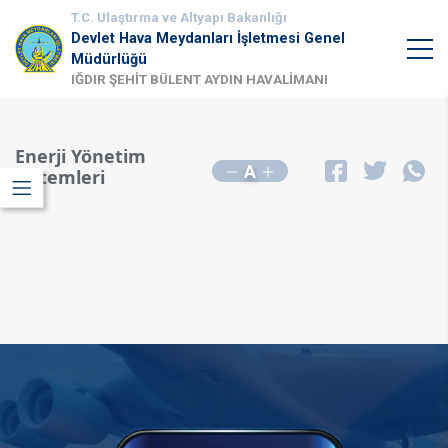
T.C. Ulaştırma ve Altyapı Bakanlığı
Devlet Hava Meydanları İşletmesi Genel
Müdürlüğü
IĞDIR ŞEHİT BÜLENT AYDIN HAVALİMANI
Enerji Yönetim
A
Sistemleri