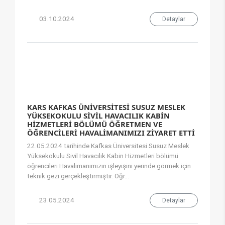
03.10.2024
Detaylar
KARS KAFKAS ÜNİVERSİTESİ SUSUZ MESLEK
YÜKSEKOKULU SİVİL HAVACILIK KABİN
HİZMETLERİ BÖLÜMÜ ÖĞRETMEN VE
ÖĞRENCİLERİ HAVALİMANIMIZI ZİYARET ETTİ
22.05.2024 tarihinde Kafkas Üniversitesi Susuz Meslek
Yüksekokulu Sivil Havacılık Kabin Hizmetleri bölümü
öğrencileri Havalimanımızın işleyişini yerinde görmek için
teknik gezi gerçekleştirmiştir. Öğr...
23.05.2024
Detaylar