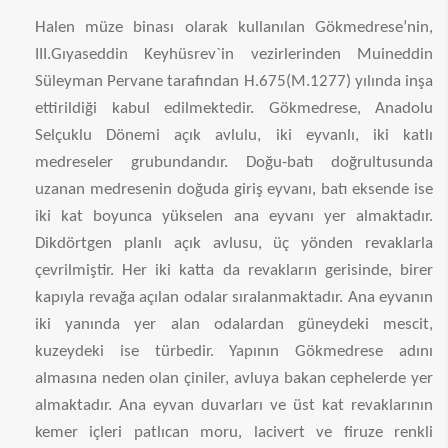
Halen müze binası olarak kullanılan Gökmedrese’nin,
III.Gıyaseddin Keyhüsrev`in vezirlerinden Muineddin
Süleyman Pervane tarafından H.675(M.1277) yılında inşa
ettirildiği kabul edilmektedir. Gökmedrese, Anadolu
Selçuklu Dönemi açık avlulu, iki eyvanlı, iki katlı
medreseler grubundandır. Doğu-batı doğrultusunda
uzanan medresenin doğuda giriş eyvanı, batı eksende ise
iki kat boyunca yükselen ana eyvanı yer almaktadır.
Dikdörtgen planlı açık avlusu, üç yönden revaklarla
çevrilmiştir. Her iki katta da revakların gerisinde, birer
kapıyla revağa açılan odalar sıralanmaktadır. Ana eyvanın
iki yanında yer alan odalardan güneydeki mescit,
kuzeydeki ise türbedir. Yapının Gökmedrese adını
almasına neden olan çiniler, avluya bakan cephelerde yer
almaktadır. Ana eyvan duvarları ve üst kat revaklarının
kemer içleri patlıcan moru, lacivert ve firuze renkli