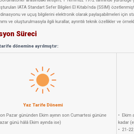
 koordinatörler arasındaki iletişim, 1 Temmuz 1972 tarihinde yürürlü
urulan IATA Standart Sefer Bilgileri El Kitabı'nda (SSIM) özetlenmiştir
dinasyonu ve uçuş bilgilerini elektronik olarak paylaşabilmeleri için 
ımı ve oluşturulmasıyla ilgili kurallar, ayrıntılı teknik özellikler ve ör
syon Süreci
 tarife dönemine ayrılmıştır:
Yaz Tarife Dönemi
 son Pazar gününden Ekim ayının son Cumartesi gününe
•​ Ekim
Pazar günü hâlâ Ekim ayında ise)
kadar (e
• 21-22 