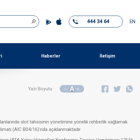
444 34 64
EN
ri
Haberler
İletişim
A
Yazı Boyutu
lanlarında slot tahsisinin yönetimine yönelik rehberlik sağlamak
imatı (AIC B04/16)'nda açıklanmaktadır.