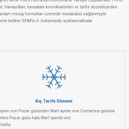
ğe giren IATA Yolcu Hizmetleri Konferansı Tavsiye Uygulaması 1761b
. Havayolları, havaalanı koordinatörleri ve tarife düzenleyicileri
standart mesaj formatları üzerinde mutabakat sağlanmıştır.
neklerle birlikte SSIM'in 6. bölümünde açıklanmaktadır.
Kış Tarife Dönemi
 ayının son Pazar gününden Mart ayının son Cumartesi gününe
rtesi Pazar günü hala Mart ayında ise)
hafta​