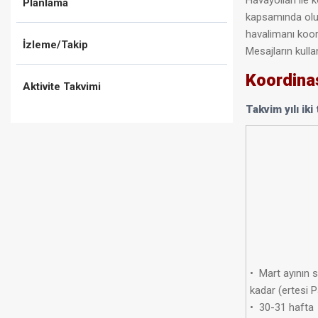
Havayolları ile
Planlama
kapsamında oluşt
havalimanı koor
İzleme/Takip
Mesajların kullan
Koordina
Aktivite Takvimi
Takvim yılı iki
• Mart ayının
kadar (ertesi 
• 30-31 hafta