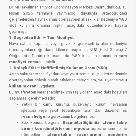
DHMİ Havalimanları Slot Koordinasyon Merkezi Başmüdürlüğü, 13
Nisan 2026 tarihinde yayımladığı duyuruyla Ortadoğu'daki
gelişmelerden kaynaklanan operasyonel aksaklıklar nedeniyle %80
slo
t kullanım oranına ilişkin aşağıdaki düzenlemeleri hayata
geçirmiştir.
1. Doğrudan Etki — Tam Muafiyet
Hava sahası kapanışı veya güvenlik gerekçeli iptaller nedeniyle
operasyonları doğrudan etkilenen taşıyıcılar, JNUS (Haklı Gerekçe /
Olağanüstü Durum) kapsamında %80 kullanım oranından
tam
muafiyet
ten yararlanabilir.
2. Dolaylı Etki — Hafifletilmiş Kullanım Oranı (%50)
Artan yakıt/kerosen fiyatları veya yakıt temini güçlükleri nedeniyle
operasyonları dolaylı olarak etkilenen taşıyıcılara, %80 yerine
%50
kullanım oranı
uygulanır.
Bu muafiyetten yararlanabilmek için taşıyıcıların aşağıdaki koşulları
sağlaması gerekmektedir:
Yetkili bir kamu kurumu, düzenleyici kurum, havaalanı
işleticisi veya yakıt tedarikçisi tarafından düzenlenmiş
resmî belge
ile gerekçenin belgelenmesi
Söz konusu belgenin
Başmüdürlüğümüz izleme takip
birimi koordinatörlerinin e-posta
adresine kendilerine
gönderilen
izleme
-
takip raporlarının gönderim