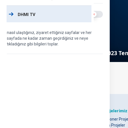
Analiz çerezleri
Use setting
DHMI TV
DHMİ web sitesini nasıl kullandığınızı ölçmek için
Google Analytics kullanıyoruz. Bu çerezler, siteye
nasıl ulaştığınız, ziyaret ettiğiniz sayfalar ve her
sayfada ne kadar zaman geçirdiğiniz ve neye
tıkladığınız gibi bilgileri toplar.
2023 Tem
DHMİ Hakkında
Projelerimiz
Hakkımızda
Vizyoner Proje
DHMİ Kurumsal Logo
Tüm Projeler