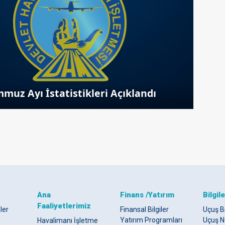
muz Ayı İstatistikleri Açıklandı
Ana
Finans /Yatırım
Bilgil
Faaliyetlerimiz
ler
Finansal Bilgiler
Uçuş Bi
Yatırım Programları
Uçuş N
Havalimanı İşletme