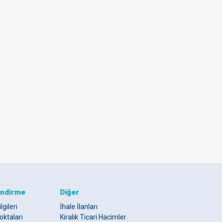
endirme
Diğer
lgileri
İhale İlanları
oktaları
Kiralık Ticari Hacimler