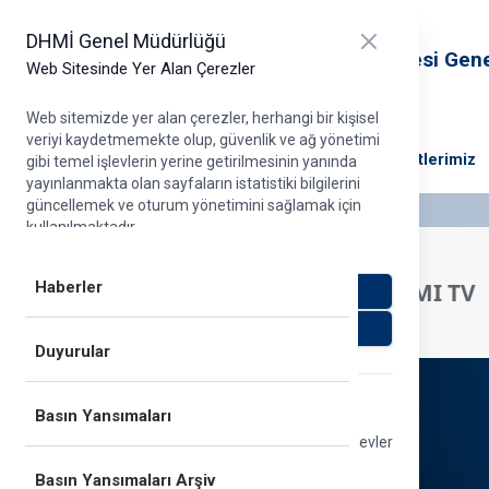
T.C. Ulaştırma ve Altyapı Bakanlığı
Close panel
DHMİ Genel Müdürlüğü
Devlet Hava Meydanları İşletmesi Gen
Web Sitesinde Yer Alan Çerezler
Müdürlüğü
Web sitemizde yer alan çerezler, herhangi bir kişisel
veriyi kaydetmemekte olup, güvenlik ve ağ yönetimi
DHMİ Hakkında
Projelerimiz
Ana Faaliyetlerimiz
gibi temel işlevlerin yerine getirilmesinin yanında
yayınlanmakta olan sayfaların istatistiki bilgilerini
güncellemek ve oturum yönetimini sağlamak için
kullanılmaktadır.
Daha detaylı bilgi için Çerezler Dair Aydınlatma Metni
dokümanımızı
buraya tıklayarak
inceleyebilirsiniz.
Haberler
DHMI TV
Zorunlu olmayan çerezleri kabul et
Zorunlu olmayan çerezleri reddet
Duyurular
Zorunlu çerezler
Basın Yansımaları
Bu çerezler, güvenlik ve ağ yönetimi gibi temel işlevler
için gereklidir. Her zaman açık olmaları gerekir.
Basın Yansımaları Arşiv