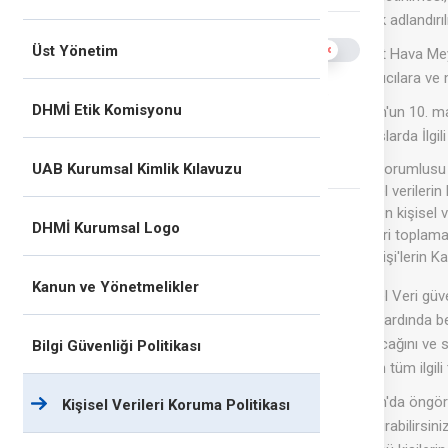
olarak adlandırılı
Analiz çerezleri
Use setting
Üst Yönetim
Devlet Hava Meyd
DHMİ web sitesini nasıl kullandığınızı ölçmek için
kullanıcılara ve
Google Analytics kullanıyoruz. Bu çerezler, siteye
DHMİ Etik Komisyonu
Kanun'un 10. ma
nasıl ulaştığınız, ziyaret ettiğiniz sayfalar ve her
sayfada ne kadar zaman geçirdiğiniz ve neye
hususlarda İlgili 
tıkladığınız gibi bilgileri toplar.
UAB Kurumsal Kimlik Kılavuzu
Veri sorumlusu 
Kişisel verileri
İşlenen kişisel 
DHMİ Kurumsal Logo
Verileri toplam
İlgili Kişi'leri
Kanun ve Yönetmelikler
Kişisel Veri gü
Standardında be
uyulacağını ve si
Bilgi Güvenliği Politikası
bunun tüm ilgili
Kanun'da öngörü
Kişisel Verileri Koruma Politikası
başvurabilirsini