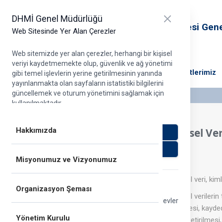
T.C. Ulaştırma ve Altyapı Bakanlığı
Close panel
DHMİ Genel Müdürlüğü
Devlet Hava Meydanları İşletmesi Gen
Web Sitesinde Yer Alan Çerezler
Müdürlüğü
Web sitemizde yer alan çerezler, herhangi bir kişisel
veriyi kaydetmemekte olup, güvenlik ve ağ yönetimi
DHMİ Hakkında
Projelerimiz
Ana Faaliyetlerimiz
gibi temel işlevlerin yerine getirilmesinin yanında
yayınlanmakta olan sayfaların istatistiki bilgilerini
güncellemek ve oturum yönetimini sağlamak için
kullanılmaktadır.
Daha detaylı bilgi için Çerezler Dair Aydınlatma Metni
dokümanımızı
buraya tıklayarak
inceleyebilirsiniz.
Hakkımızda
Kişisel Ve
Zorunlu olmayan çerezleri kabul et
Zorunlu olmayan çerezleri reddet
Misyonumuz ve Vizyonumuz
Kişisel veri, kimli
Zorunlu çerezler
Organizasyon Şeması
Kişisel veriler
Bu çerezler, güvenlik ve ağ yönetimi gibi temel işlevler
edilmesi, kayde
için gereklidir. Her zaman açık olmaları gerekir.
Yönetim Kurulu
hâle getirilmesi