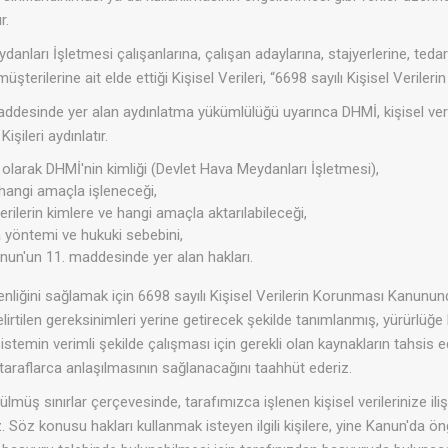
r.
anları İşletmesi çalışanlarına, çalışan adaylarına, stajyerlerine, tedarik
 müşterilerine ait elde ettiği Kişisel Verileri, “6698 sayılı Kişisel Ver
ddesinde yer alan aydınlatma yükümlülüğü uyarınca DHMİ, kişisel ver
Kişileri aydınlatır.
olarak DHMİ'nin kimliği (Devlet Hava Meydanları İşletmesi),
n hangi amaçla işleneceği,
verilerin kimlere ve hangi amaçla aktarılabileceği,
a yöntemi ve hukuki sebebini,
n Kanun'un 11. maddesinde yer alan hakları.
venliğini sağlamak için 6698 sayılı Kişisel Verilerin Korunması Kanu
lirtilen gereksinimleri yerine getirecek şekilde tanımlanmış, yürürl
stemin verimli şekilde çalışması için gerekli olan kaynakların tahsis edile
 taraflarca anlaşılmasının sağlanacağını taahhüt ederiz.
lmüş sınırlar çerçevesinde, tarafımızca işlenen kişisel verilerinize 
z. Söz konusu hakları kullanmak isteyen ilgili kişilere, yine Kanun'da 