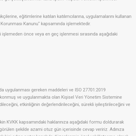
çilerine, eğitimlerine katılan katılımcılarına, uygulamalarını kullanan
ilerin Korunması Kanunu" kapsamında işlemektedir.
i işlemeden önce veya en geç işlenmesi sırasında aşağıdaki
nunda uygulanması gereken maddeleri ve ISO 27701:2019
üğe konmuş ve uygulanmakta olan Kişisel Veri Yönetim Sistemine
ceğini, etkinliğinin değerlendirileceğini, sürekli iyileştirileceğini ve
ilişkin KVKK kapsamındaki haklarınıza aşağıdaki formu doldurarak
öngörülen şekilde azami otuz gün içerisinde cevap veririz. Adınıza