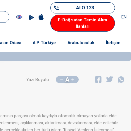
ALO 123
EN
E-Doğrudan Temin Alım
İlanları
asın Odası
AIP Türkiye
Arabuluculuk
İletişim
A
Yazı Boyutu
steminin parçası olmak kaydıyla otomatik olmayan yollarla elde
lenmesi, açıklanması, aktarılması, devralınması, elde edilebilir
de gerçekleştirilen her türlü işlem “Kişisel Verilerin İşlenmesi"