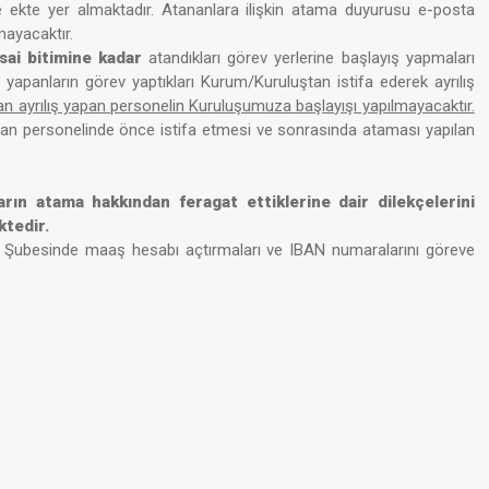
ste ekte yer almaktadır. Atananlara ilişkin atama duyurusu e-posta
mayacaktır.
ai bitimine kadar
atandıkları görev yerlerine başlayış yapmaları
panların görev yaptıkları Kurum/Kuruluştan istifa ederek ayrılış
n ayrılış yapan personelin Kuruluşumuza başlayışı yapılmayacaktır.
an personelinde önce istifa etmesi ve sonrasında ataması yapılan
rın atama hakkından feragat ettiklerine dair dilekçelerini
ktedir.
sı Şubesinde maaş hesabı açtırmaları ve IBAN numaralarını göreve