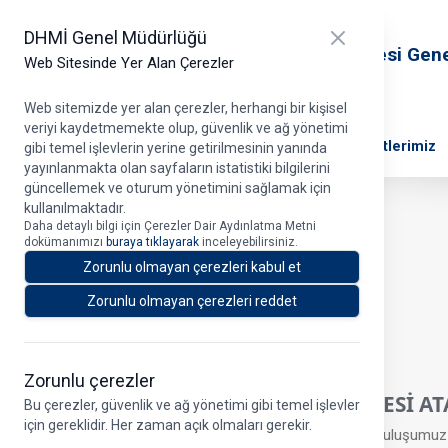
T.C. Ulaştırma ve Altyapı Bakanlığı
Close panel
DHMİ Genel Müdürlüğü
Devlet Hava Meydanları İşletmesi Gen
Web Sitesinde Yer Alan Çerezler
Müdürlüğü
Web sitemizde yer alan çerezler, herhangi bir kişisel
veriyi kaydetmemekte olup, güvenlik ve ağ yönetimi
DHMİ Hakkında
Projelerimiz
Ana Faaliyetlerimiz
gibi temel işlevlerin yerine getirilmesinin yanında
yayınlanmakta olan sayfaların istatistiki bilgilerini
güncellemek ve oturum yönetimini sağlamak için
kullanılmaktadır.
Daha detaylı bilgi için Çerezler Dair Aydınlatma Metni
Duyuru Detayı
dokümanımızı
buraya tıklayarak
inceleyebilirsiniz.
Zorunlu olmayan çerezleri kabul et
Zorunlu olmayan çerezleri reddet
Duyuru Tarihi > 03.10.2025
Zorunlu çerezler
KPSS 2025/1 MERKEZİ YERLEŞTİRMESİ 
Bu çerezler, güvenlik ve ağ yönetimi gibi temel işlevler
için gereklidir. Her zaman açık olmaları gerekir.
KPSS 2025/1 Merkezi Yerleştirmesi sonucu Kuruluşumuz em