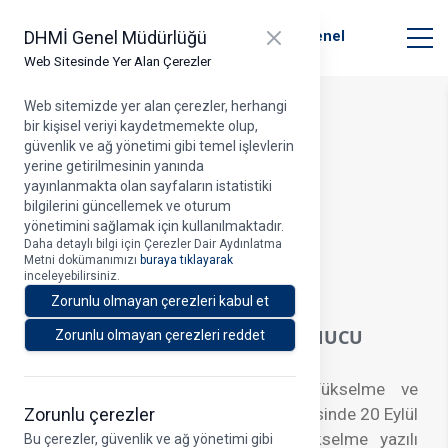
T.C. Ulaştırma ve Altyapı Bakanlığı
Close panel
DHMİ Genel Müdürlüğü
Devlet Hava Meydanları İşletmesi Genel
Müdürlüğü
Web Sitesinde Yer Alan Çerezler
Web sitemizde yer alan çerezler, herhangi
bir kişisel veriyi kaydetmemekte olup,
Duyuru Detayı
güvenlik ve ağ yönetimi gibi temel işlevlerin
yerine getirilmesinin yanında
yayınlanmakta olan sayfaların istatistiki
bilgilerini güncellemek ve oturum
yönetimini sağlamak için kullanılmaktadır.
Duyuru Tarihi > 06.01.2026
Daha detaylı bilgi için Çerezler Dair Aydınlatma
Metni dokümanımızı
buraya tıklayarak
A
inceleyebilirsiniz.
Zorunlu olmayan çerezleri kabul et
GÖREVDE YÜKSELME SINAVI SONUCU
Zorunlu olmayan çerezleri reddet
ATAMA DUYURUSU
Kuruluşumuz Personeli Görevde Yükselme ve
Zorunlu çerezler
Unvan Değişikliği Yönetmeliği çerçevesinde 20 Eylül
2025 tarihinde yapılan görevde yükselme yazılı
Bu çerezler, güvenlik ve ağ yönetimi gibi