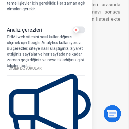
temel işlevler için gereklidir. Her zaman açık
sınavı ve 03-14 Kasım 2025 tarihleri arasında
olmaları gerekir.
yapılan görevde yükselme sözlü sınavı sonucu
oluşan başarı sıralaması ve atananların listesi ekte
yer almaktadır.
Analiz çerezleri
Use setting
DHMİ web sitesini nasıl kullandığınızı
ölçmek için Google Analytics kullanıyoruz.
Başarı Listesi (Görevde Yükselme Sınavı).pdf
Bu çerezler, siteye nasıl ulaştığınız, ziyaret
ettiğiniz sayfalar ve her sayfada ne kadar
zaman geçirdiğiniz ve neye tıkladığınız gibi
bilgileri toplar.
DİĞER DUYURULAR