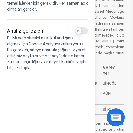
temel işlevler için gereklidir. Her zaman açık
arasında (elden belge teslim edecekler için evrak teslim saatleri
olmaları gerekir.
09:00 – 12:00 ve 13:30 – 17:00 arası) DHMİ Genel Müdürlüğü
İnsan Kaynakları Dairesi Başkanlığı Emniyet Mahallesi Mevlana
Bulvarı No:32 06560 Etiler-Yenimahalle/ANKARA adresine şahsen
veya posta yolu ile teslim etmeleri gerekmektedir. Belirtilen tarihten
Analiz çerezleri
Use setting
sonra belge getirenlerin müracaatları kabul edilmeyecek olup
DHMİ web sitesini nasıl kullandığınızı
ayrıca postadan kaynaklanabilecek gecikmelerden Kuruluşumuz
ölçmek için Google Analytics kullanıyoruz.
sorumlu olmayacaktır. Belgelerini elden teslim etmek isteyenlerin
Bu çerezler, siteye nasıl ulaştığınız, ziyaret
şahsen başvurması gerekmekte olup kendisi dışında başka birisi
ettiğiniz sayfalar ve her sayfada ne kadar
evrak teslimi yapamayacaktır.
zaman geçirdiğiniz ve neye tıkladığınız gibi
Sıra No
Ad
Soyad
Ünvan
Görev
bilgileri toplar.
Yeri
1
Şİ***
ÇA*****
TEKNİKER
BİNGÖL
2
EM*****
DA******
MEMUR
AĞRI
SE********
3
MA****
AL*****
MEMUR
SİİRT
1) Atama Başvuru Formu (EK-1) (Ekte yer alan form indirildikten
sonra bilgisayar üzerinden eksiksiz olarak doldurulacak ve çıktısı