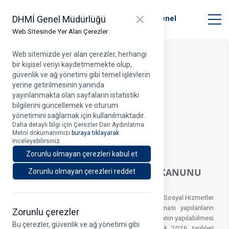
T.C. Ulaştırma ve Altyapı Bakanlığı
Close panel
DHMİ Genel Müdürlüğü
Devlet Hava Meydanları İşletmesi Genel
Müdürlüğü
Web Sitesinde Yer Alan Çerezler
Web sitemizde yer alan çerezler, herhangi
bir kişisel veriyi kaydetmemekte olup,
Duyuru Detayı
güvenlik ve ağ yönetimi gibi temel işlevlerin
yerine getirilmesinin yanında
yayınlanmakta olan sayfaların istatistiki
bilgilerini güncellemek ve oturum
yönetimini sağlamak için kullanılmaktadır.
Duyuru Tarihi > 06.01.2026
Daha detaylı bilgi için Çerezler Dair Aydınlatma
Metni dokümanımızı
buraya tıklayarak
A
inceleyebilirsiniz.
Zorunlu olmayan çerezleri kabul et
2828 SAYILI SOSYAL HİZMETLER KANUNU
Zorunlu olmayan çerezleri reddet
ATAMALARI DUYURUSU
Aile ve Sosyal Hizmetler Bakanlığınca 2828 Sayılı Sosyal Hizmetler
Kanunu kapsamında Kuruluşumuz emrine ataması yapılanların
Zorunlu çerezler
isimleri aşağıda bildirilmiş olup, ilgililerin atamalarının yapılabilmesi
Bu çerezler, güvenlik ve ağ yönetimi gibi
için aşağıda istenilen belgeleri 06 – 23 Ocak 2026 tarihleri