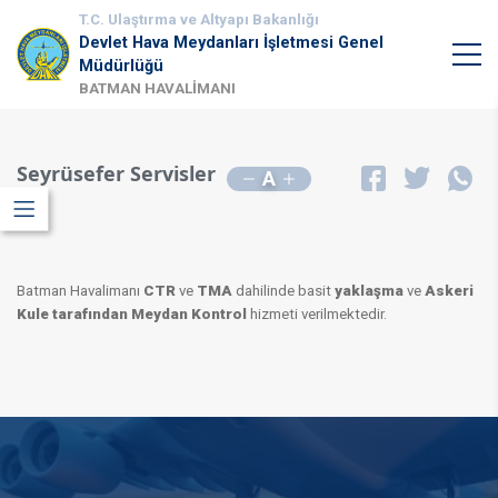
T.C. Ulaştırma ve Altyapı Bakanlığı
Devlet Hava Meydanları İşletmesi Genel
Müdürlüğü
BATMAN HAVALİMANI
Seyrüsefer Servisler
A
Batman Havalimanı
CTR
ve
TMA
dahilinde basit
yaklaşma
ve
Askeri
Kule tarafından Meydan Kontrol
hizmeti verilmektedir.​