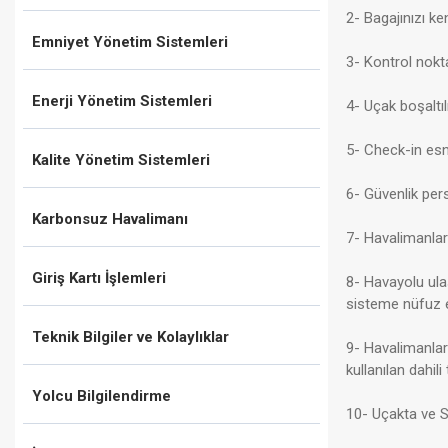
2- Bagajınızı ke
Emniyet Yönetim Sistemleri
3- Kontrol nokta
Enerji Yönetim Sistemleri
4- Uçak boşaltıl
5- Check-in esna
Kalite Yönetim Sistemleri
6- Güvenlik pers
Karbonsuz Havalimanı
7
- Havalimanlar
Giriş Kartı İşlemleri
8- Havayolu ula
sisteme nüfuz et
Teknik Bilgiler ve Kolaylıklar
9- Havalimanları
kullanılan dahili
Yolcu Bilgilendirme
1
0- Uçakta ve St