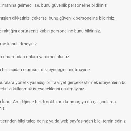
limanına gelmedi ise, bunu güvenlik personeline bildiriniz.
ışları dikkatinizi çekerse, bunu güvenlik
personeline bildiriniz.
bıraktığını görürseniz kabin personeline bunu bildiriniz.
erse kabul etmeyiniz.
uğunu unutmadan onlara yardımcı olunuz.
i her açıdan olumsuz etkileyeceğini unutmayınız.
ralara yönelik yasadışı bir faaliyet gerçekleştirmek isteyenlerin bu
yetinizi kullanmak isteyeceklerini unutmayınız.
ki İdare Amirliğince belirli noktalara konmuş ya da çalışanlarca
niz.
tlerinden bilgi talep ediniz ya da web sayfasından bilgi temin ediniz.