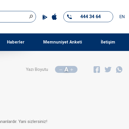
444 34 64
EN
Haberler
Memnuniyet Anketi
İletişim
A
Yazı Boyutu
nanlardır. Yani sizlersiniz!