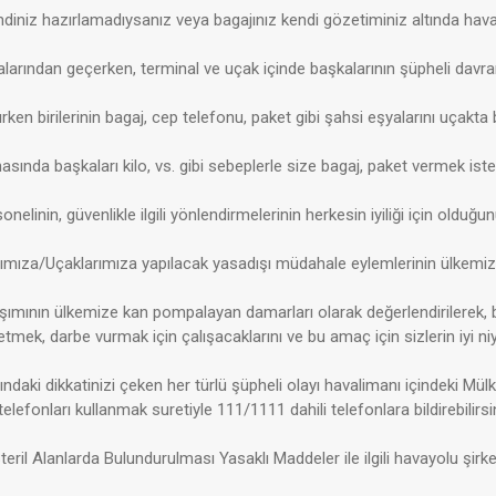
ndiniz hazırlamadıysanız veya bagajınız kendi gözetiminiz altında hava
larından geçerken, terminal ve uçak içinde başkalarının şüpheli davran
ırken birilerinin bagaj, cep telefonu, paket gibi şahsi eşyalarını uçakta 
sında başkaları kilo, vs. gibi sebeplerle size bagaj, paket vermek ist
onelinin, güvenlikle ilgili yönlendirmelerinin herkesin iyiliği için old
ımıza/Uçaklarımıza yapılacak yasadışı müdahale eylemlerinin ülkemiz
şımının ülkemize kan pompalayan damarları olarak değerlendirilerek, bu
mek, darbe vurmak için çalışacaklarını ve bu amaç için sizlerin iyi ni
ndaki dikkatinizi çeken her türlü şüpheli olayı havalimanı içindeki Mül
 telefonları kullanmak suretiyle 111/1111 dahili telefonlara bildirebilirsi
eril Alanlarda Bulundurulması Yasaklı Maddeler ile ilgili havayolu şirke