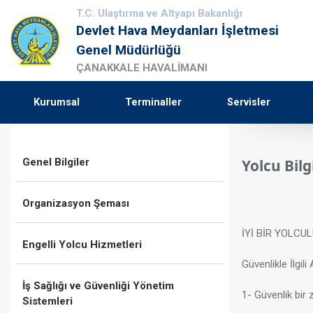
T.C. Ulaştırma ve Altyapı Bakanlığı
Devlet Hava Meydanları İşletmesi
Genel Müdürlüğü
ÇANAKKALE HAVALİMANI
Kurumsal
Terminaller
Servisler
Genel Bilgiler
Yolcu Bil
Organizasyon Şeması
İYİ BİR YOLCU
Engelli Yolcu Hizmetleri
Güvenlikle İlgil
İş Sağlığı ve Güvenliği Yönetim
1
- Güvenlik bir 
Sistemleri