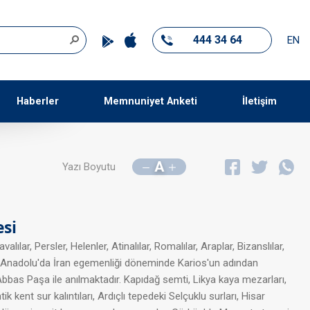
444 34 64
EN
Haberler
Memnuniyet Anketi
İletişim
A
Yazı Boyutu
esi
lar, Persler, Helenler, Atinalılar, Romalılar, Araplar, Bizanslılar,
r. Anadolu'da İran egemenliği döneminde Karios'un adından
Abbas Paşa ile anılmaktadır. Kapıdağ semti, Likya kaya mezarları,
k kent sur kalıntıları, Ardıçlı tepedeki Selçuklu surları, Hisar