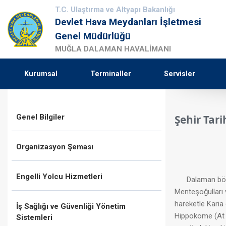
T.C. Ulaştırma ve Altyapı Bakanlığı
Devlet Hava Meydanları İşletmesi
Genel Müdürlüğü
MUĞLA DALAMAN HAVALİMANI
Kurumsal
Terminaller
Servisler
Genel Bilgiler
Şehir Tari
Organizasyon Şeması
Engelli Yolcu Hizmetleri
Dalaman bölgesin
Menteşoğulları 
hareketle Karia
İş Sağlığı ve Güvenliği Yönetim
Hippokome (At Şe
Sistemleri