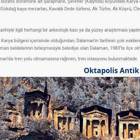
 Bizans dönemine ait şaraphane, Şerefler (Kalynda) köyündeki Karya d
, Gökdağ kaya mezarları, Kavaklı Dede türbesi, Ak Türbe, Ak Köprü, Cle
iyle ilgili herhangi bir arkeolojik kazı ya da yüzey araştırması yapıl
ya bölgesi içerisinde olduğundan, Dalaman'ın tarihinin çok eskilere
man beldelerinin birleşmesiyle belediye olan Dalaman, 1983’te ilçe ol
'da tren yolu olmamasına rağmen, tren istasyonu bulunmaktadır.
Oktapolis Antik