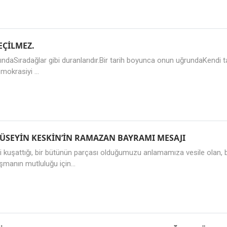
EÇİLMEZ.
ındaSıradağlar gibi duranlarıdır.Bir tarih boyunca onun uğrundaKendi t
emokrasiyi ...
SEYİN KESKİN’İN RAMAZAN BAYRAMI MESAJI
i kuşattığı, bir bütünün parçası olduğumuzu anlamamıza vesile olan,
manın mutluluğu için...