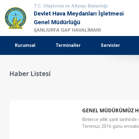
T.C. Ulaştırma ve Altyapı Bakanlığı
Devlet Hava Meydanları İşletmesi
Genel Müdürlüğü
ŞANLIURFA GAP HAVALİMANI
Kurumsal
Terminaller
Servisler
Haber Listesi
GENEL MÜDÜRÜMÜZ HÜS
Binlerce yıllık şanlı tarihi
Temmuz 2016 günü emsalsiz 