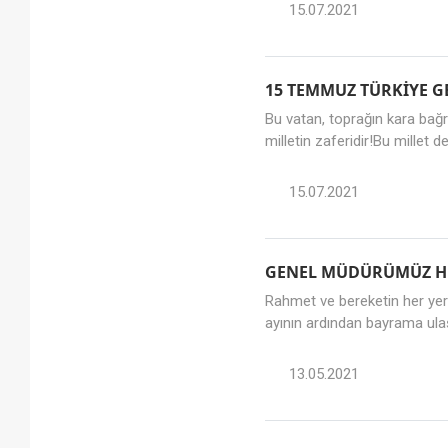
15.07.2021
15 TEMMUZ TÜRKİYE G
Bu vatan, toprağın kara bağr
milletin zaferidir!Bu millet d
15.07.2021
GENEL MÜDÜRÜMÜZ HÜ
Rahmet ve bereketin her yer
ayının ardından bayrama ulaş
13.05.2021