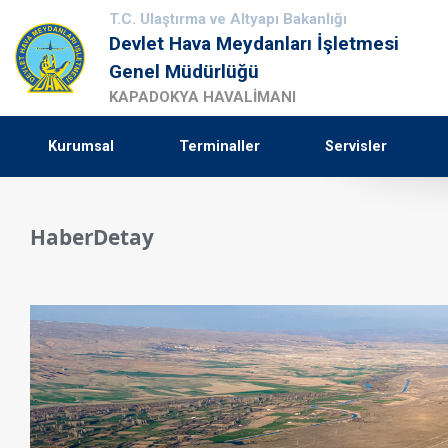
T.C. Ulaştırma ve Altyapı Bakanlığı
Devlet Hava Meydanları İşletmesi
Genel Müdürlüğü
KAPADOKYA HAVALİMANI
Kurumsal
Terminaller
Servisler
HaberDetay