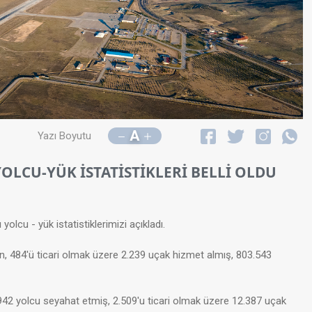
A
Yazı Boyutu
LCU-YÜK İSTATİSTİKLERİ BELLİ OLDU
u - yük istatistiklerimizi açıkladı.
484'ü ticari olmak üzere 2.239 uçak hizmet almış, 803.543
2.942 yolcu seyahat etmiş, 2.509'u ticari olmak üzere 12.387 uçak