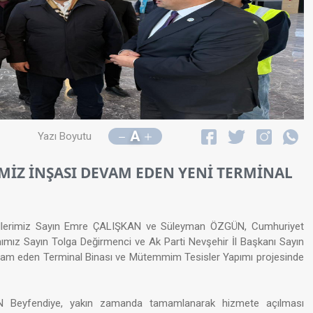
A
Yazı Boyutu
İMİZ İNŞASI DEVAM EDEN YENİ TERMİNAL
vekillerimiz Sayın Emre ÇALIŞKAN ve Süleyman ÖZGÜN, Cumhuriyet
z Sayın Tolga Değirmenci ve Ak Parti Nevşehir İl Başkanı Sayın
am eden Terminal Binası ve Mütemmim Tesisler Yapımı projesinde
DAN Beyfendiye, yakın zamanda tamamlanarak hizmete açılması