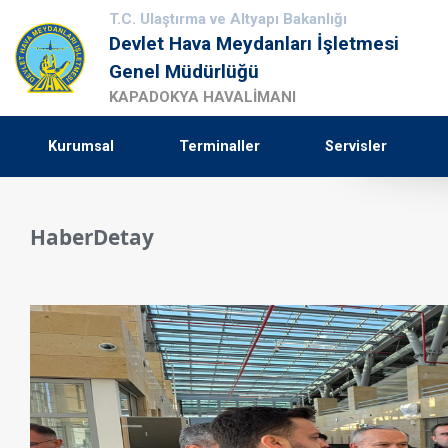
T.C. Ulaştırma ve Altyapı Bakanlığı
Devlet Hava Meydanları İşletmesi
Genel Müdürlüğü
KAPADOKYA HAVALİMANI
Kurumsal
Terminaller
Servisler
HaberDetay