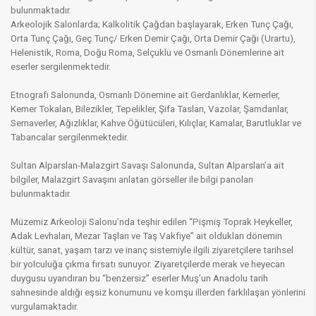
bulunmaktadır.
Arkeolojik Salonlarda; Kalkolitik Çağdan başlayarak, Erken Tunç Çağı,
Orta Tunç Çağı, Geç Tunç/ Erken Demir Çağı, Orta Demir Çağı (Urartu),
Helenistik, Roma, Doğu Roma, Selçuklu ve Osmanlı Dönemlerine ait
eserler sergilenmektedir.
Etnografı Salonunda, Osmanlı Dönemine ait Gerdanlıklar, Kemerler,
Kemer Tokaları, Bilezikler, Tepelikler, Şifa Tasları, Vazolar, Şamdanlar,
Semaverler, Ağızlıklar, Kahve Öğütücüleri, Kılıçlar, Kamalar, Barutluklar ve
Tabancalar sergilenmektedir.
Sultan Alparslan-Malazgirt Savaşı Salonunda, Sultan Alparslan’a ait
bilgiler, Malazgirt Savaşını anlatan görseller ile bilgi panoları
bulunmaktadır.
Müzemiz Arkeoloji Salonu’nda teşhir edilen “Pişmiş Toprak Heykeller,
Adak Levhaları, Mezar Taşları ve Taş Vakfiye” ait oldukları dönemin
kültür, sanat, yaşam tarzı ve inanç sistemiyle ilgili ziyaretçilere tarihsel
bir yolculuğa çıkma fırsatı sunuyor. Ziyaretçilerde merak ve heyecan
duygusu uyandıran bu “benzersiz” eserler Muş’un Anadolu tarih
sahnesinde aldığı eşsiz konumunu ve komşu illerden farklılaşan yönlerini
vurgulamaktadır.