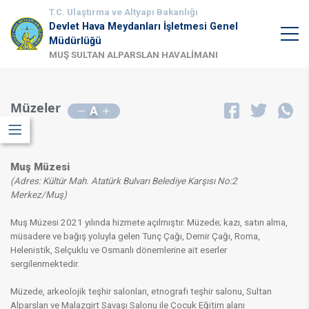
T.C. Ulaştırma ve Altyapı Bakanlığı
Devlet Hava Meydanları İşletmesi Genel
Müdürlüğü
MUŞ SULTAN ALPARSLAN HAVALİMANI
Müzeler
A
Muş Müzesi
(Adres: Kültür Mah. Atatürk Bulvarı Belediye Karşısı No:2
Merkez/Muş)
Muş Müzesi​ 2021 yılında hizmete açılmıştır. Müzede; kazı, satın alma,
müsadere ve bağış yoluyla gelen Tunç Çağı, Demir Çağı, Roma,
Helenistik, Selçuklu ve Osmanlı dönemlerine ait eserler
sergilenmektedir. ​
Müzede, arkeolojik teşhir salonları, etnografı teşhir salonu, Sultan
Alparslan ve Malazgirt Savaşı Salonu ile Çocuk Eğitim alanı