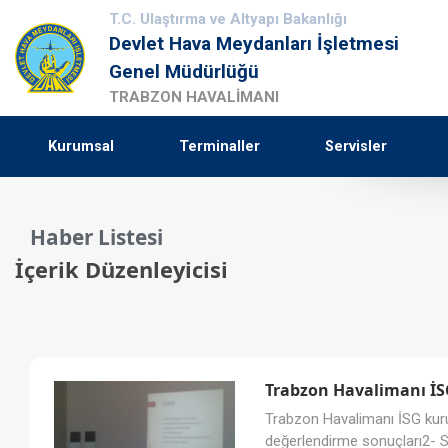
T.C. Ulaştırma ve Altyapı Bakanlığı
Devlet Hava Meydanları İşletmesi
Genel Müdürlüğü
TRABZON HAVALİMANI
Kurumsal
Terminaller
Servisler
Haber Listesi
İçerik Düzenleyicisi
Trabzon Havalimanı İSG
Trabzon Havalimanı İSG kuru
değerlendirme sonuçları2- S