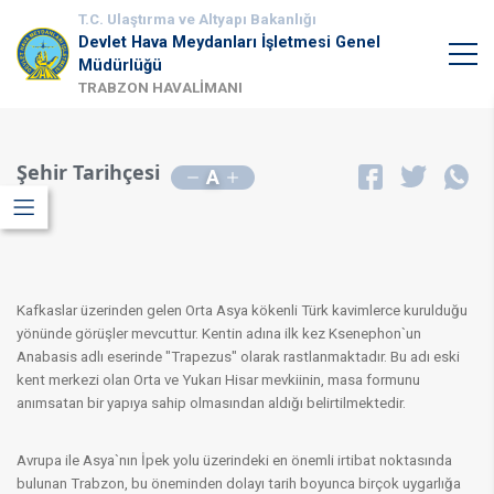
T.C. Ulaştırma ve Altyapı Bakanlığı
Devlet Hava Meydanları İşletmesi Genel
Müdürlüğü
TRABZON HAVALİMANI
Şehir Tarihçesi
A
Kafkaslar üzerinden gelen Orta Asya kökenli Türk kavimlerce kurulduğu
yönünde görüşler mevcuttur. Kentin adına ilk kez Ksenephon`un
Anabasis adlı eserinde "Trapezus" olarak rastlanmaktadır. Bu adı eski
kent merkezi olan Orta ve Yukarı Hisar mevkiinin, masa formunu
anımsatan bir yapıya sahip olmasından aldığı belirtilmektedir.
Avrupa ile Asya`nın İpek yolu üzerindeki en önemli irtibat noktasında
bulunan Trabzon, bu öneminden dolayı tarih boyunca birçok uygarlığa