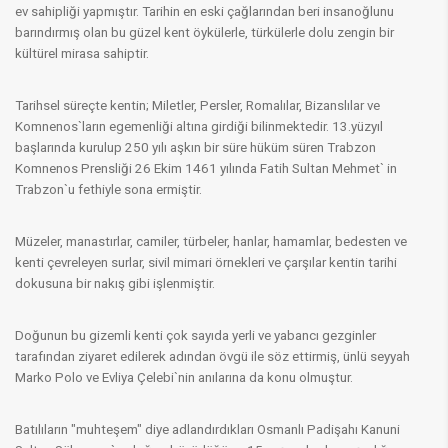
ev sahipliği yapmıştır. Tarihin en eski çağlarından beri insanoğlunu
barındırmış olan bu güzel kent öykülerle, türkülerle dolu zengin bir
kültürel mirasa sahiptir.
Tarihsel süreçte kentin; Miletler, Persler, Romalılar, Bizanslılar ve
Komnenos`ların egemenliği altına girdiği bilinmektedir. 13.yüzyıl
başlarında kurulup 250 yılı aşkın bir süre hüküm süren Trabzon
Komnenos Prensliği 26 Ekim 1461 yılında Fatih Sultan Mehmet` in
Trabzon`u fethiyle sona ermiştir.
Müzeler, manastırlar, camiler, türbeler, hanlar, hamamlar, bedesten ve
kenti çevreleyen surlar, sivil mimari örnekleri ve çarşılar kentin tarihi
dokusuna bir nakış gibi işlenmiştir.
Doğunun bu gizemli kenti çok sayıda yerli ve yabancı gezginler
tarafından ziyaret edilerek adından övgü ile söz ettirmiş, ünlü seyyah
Marko Polo ve Evliya Çelebi`nin anılarına da konu olmuştur.
Batılıların "muhteşem" diye adlandırdıkları Osmanlı Padişahı Kanuni