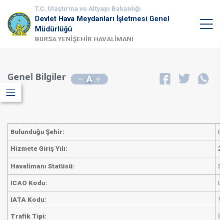
T.C. Ulaştırma ve Altyapı Bakanlığı
Devlet Hava Meydanları İşletmesi Genel
Müdürlüğü
BURSA YENİŞEHİR HAVALİMANI
Genel Bilgiler
A
Bulunduğu Şehir:
​Hizmete Giriş Yılı:
​Havalimanı Statüsü:
ICAO Kodu:
IATA Kodu:
Trafik Tipi: