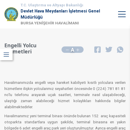
T.C. Ulaştırma ve Altyapı Bakanlığı
Devlet Hava Meydanları İşletmesi Genel
Müdürlüğü
BURSA YENİŞEHİR HAVALİMANI
Engelli Yolcu
A
Hizmetleri
Havalimanımızda engelli veya hareket kabiliyeti kısıtlı yolculara verilen
hizmetlere ilişkin yolcularımız seyahatleri öncesinde 0 (224) 781 81 81
no'lu telefonu arayarak uçak saatleri, terminale nasıl ulaşabileceği,
ulaştığı zaman alabileceği hizmet kolaylıkları hakkında bilgiler
alabilmektedirler.
Havalimanımız yeni terminal binası önünde bulunan 152 araç kapasiteli
otoparkta standartlara uygun şekilde, terminal binasına en yakın
bölgede 6 adet engelli araç park yeri oluşturulmuştur. Ayrıca engelli araç