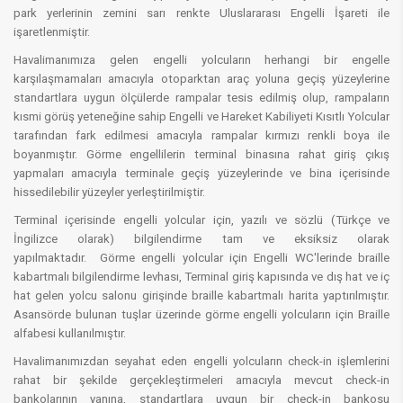
park yerlerinin zemini sarı renkte Uluslararası Engelli İşareti ile
işaretlenmiştir.
Havalimanımıza gelen engelli yolcuların herhangi bir engelle
karşılaşmamaları amacıyla otoparktan araç yoluna geçiş yüzeylerine
standartlara uygun ölçülerde rampalar tesis edilmiş olup, rampaların
kısmi görüş yeteneğine sahip Engelli ve Hareket Kabiliyeti Kısıtlı Yolcular
tarafından fark edilmesi amacıyla rampalar kırmızı renkli boya ile
boyanmıştır. Görme engellilerin terminal binasına rahat giriş çıkış
yapmaları amacıyla terminale geçiş yüzeylerinde ve bina içerisinde
hissedilebilir yüzeyler yerleştirilmiştir.
Terminal içerisinde engelli yolcular için, yazılı ve sözlü (Türkçe ve
İngilizce olarak) bilgilendirme tam ve eksiksiz olarak
yapılmaktadır. Görme engelli yolcular için Engelli WC'lerinde braille
kabartmalı bilgilendirme levhası, Terminal giriş kapısında ve dış hat ve iç
hat gelen yolcu salonu girişinde braille kabartmalı harita yaptırılmıştır.
Asansörde bulunan tuşlar üzerinde görme engelli yolcuların için Braille
alfabesi kullanılmıştır.
Havalimanımızdan seyahat eden engelli yolcuların check-in işlemlerini
rahat bir şekilde gerçekleştirmeleri amacıyla mevcut check-in
bankolarının yanına, standartlara uygun bir check-in bankosu