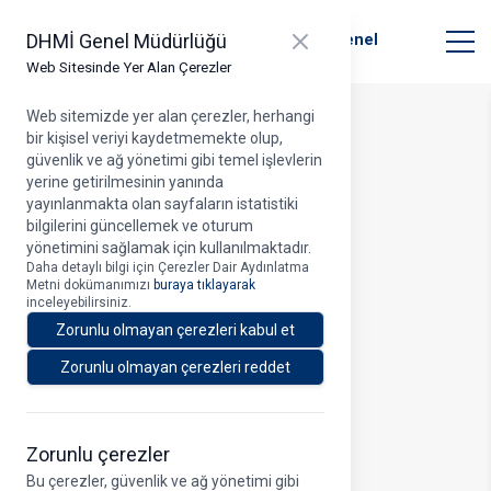
T.C. Ulaştırma ve Altyapı Bakanlığı
Close panel
DHMİ Genel Müdürlüğü
Devlet Hava Meydanları İşletmesi Genel
Müdürlüğü
Web Sitesinde Yer Alan Çerezler
Web sitemizde yer alan çerezler, herhangi
bir kişisel veriyi kaydetmemekte olup,
Proje Detayı
güvenlik ve ağ yönetimi gibi temel işlevlerin
Kayıt Bulunmadı.
yerine getirilmesinin yanında
yayınlanmakta olan sayfaların istatistiki
bilgilerini güncellemek ve oturum
yönetimini sağlamak için kullanılmaktadır.
Daha detaylı bilgi için Çerezler Dair Aydınlatma
Metni dokümanımızı
buraya tıklayarak
inceleyebilirsiniz.
Zorunlu olmayan çerezleri kabul et
Zorunlu olmayan çerezleri reddet
Zorunlu çerezler
Bu çerezler, güvenlik ve ağ yönetimi gibi