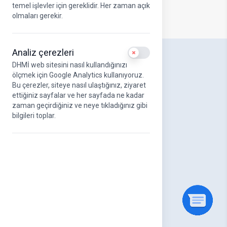
temel işlevler için gereklidir. Her zaman açık
olmaları gerekir.
Analiz çerezleri
Use setting
DHMİ web sitesini nasıl kullandığınızı
DHMİ Hakkında
ölçmek için Google Analytics kullanıyoruz.
Hakkımızda
Bu çerezler, siteye nasıl ulaştığınız, ziyaret
DHMİ Kurumsal Logo
ettiğiniz sayfalar ve her sayfada ne kadar
Misyonumuz ve Vizyonumuz
zaman geçirdiğiniz ve neye tıkladığınız gibi
Stratejik Amaçlar
bilgileri toplar.
UAB Kurumsal Kimlik Kılavuzu
Yönetim Kurulu
Üst Yönetim
Organizasyon Şeması
DHMİ Etik Komisyonu
Kanun ve Yönetmelikler
Kalite Yönetim Sistemleri
Faaliyet Raporları
Havayolu Sektör Raporları
Genel Müdürlerimiz