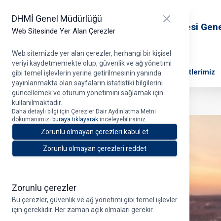
T.C. Ulaştırma ve Altyapı Bakanlığı
Close panel
DHMİ Genel Müdürlüğü
Devlet Hava Meydanları İşletmesi Gen
Web Sitesinde Yer Alan Çerezler
Müdürlüğü
Web sitemizde yer alan çerezler, herhangi bir kişisel
veriyi kaydetmemekte olup, güvenlik ve ağ yönetimi
DHMİ Hakkında
Projelerimiz
Ana Faaliyetlerimiz
gibi temel işlevlerin yerine getirilmesinin yanında
yayınlanmakta olan sayfaların istatistiki bilgilerini
güncellemek ve oturum yönetimini sağlamak için
kullanılmaktadır.
Daha detaylı bilgi için Çerezler Dair Aydınlatma Metni
dokümanımızı
buraya tıklayarak
inceleyebilirsiniz.
Zorunlu olmayan çerezleri kabul et
Zorunlu olmayan çerezleri reddet
Zorunlu çerezler
Bu çerezler, güvenlik ve ağ yönetimi gibi temel işlevler
için gereklidir. Her zaman açık olmaları gerekir.