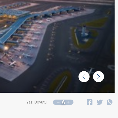
Geri
İleri
A
Yazı Boyutu