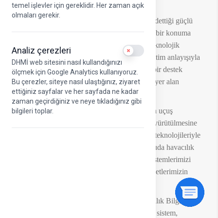
temel işlevler için gereklidir. Her zaman açık
olmaları gerekir.
Havacılık sektörü, ülkemizde son yıllarda kaydettiği güçlü
gelişimle birlikte küresel ölçekte dikkat çeken bir konuma
ulaşmıştır. Bu gelişim süreci; hızla ilerleyen teknolojik
Analiz çerezleri
Use setting
dönüşüm, artan rekabet ve bilgiye dayalı yönetim anlayışıyla
DHMİ web sitesini nasıl kullandığınızı
şekillenmektedir. Günümüzde bilgi, yalnızca bir destek
ölçmek için Google Analytics kullanıyoruz.
unsuru değil, tüm operasyonların merkezinde yer alan
Bu çerezler, siteye nasıl ulaştığınız, ziyaret
ettiğiniz sayfalar ve her sayfada ne kadar
stratejik bir güç haline gelmiştir.
zaman geçirdiğiniz ve neye tıkladığınız gibi
DHMİ olarak bu bilinçle; yolcu deneyiminden uçuş
bilgileri toplar.
operasyonlarının emniyetli ve verimli şekilde yürütülmesine
kadar tüm süreçlerimizi bilgi ve enformasyon teknolojileriyle
bütünleşik bir yapıda ele alıyoruz. Bu doğrultuda havacılık
altyapımızı sürekli geliştiriyor, yerli ve millî sistemlerimizi
hayata geçiriyor ve bilgi yönetimini tüm faaliyetlerimizin
odağında konumlandırıyoruz.
Bu vizyon doğrultusunda görev yapan Havacılık Bilgi
Yönetimi Uzmanlarımız (AIM); ileri teknoloji sistem,