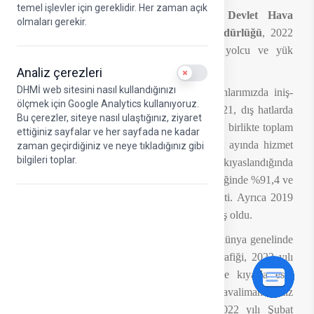
temel işlevler için gereklidir. Her zaman açık
T.C. Ulaştırma ve Altyapı Bakanlığı Devlet Hava
olmaları gerekir.
Meydanları İşletmesi (DHMİ) Genel Müdürlüğü
, 2022
yılının Şubat ayına ait hava yolu uçak, yolcu ve yük
istatistiklerini açıkladı.
Analiz çerezleri
Use setting
DHMİ web sitesini nasıl kullandığınızı
Buna göre, çevre ve yolcu dostu havalimanlarımızda iniş-
ölçmek için Google Analytics kullanıyoruz.
kalkış yapan uçak sayısının iç hatlarda 51.021, dış hatlarda
Bu çerezler, siteye nasıl ulaştığınız, ziyaret
32.401’e ulaştığı şubat ayında üst geçişler ile birlikte toplam
ettiğiniz sayfalar ve her sayfada ne kadar
105.990
uçak trafiği
oldu. 2022 yılı Şubat ayında hizmet
zaman geçirdiğiniz ve neye tıkladığınız gibi
bilgileri toplar.
verilen uçak trafiği 2021 yılının aynı ayı ile kıyaslandığında
iç hat uçak trafiğinde %11,7, dış hat uçak trafiğinde %91,4 ve
toplam uçak trafiğinde %41,3 artış gerçekleşti. Ayrıca 2019
yılı Şubat ayı uçak trafiğinin %81’ine ulaşılmış oldu.
Koronavirüs (COVID-19) salgını sürecinde dünya genelinde
ve ülkemizde büyük ölçüde azalan yolcu trafiği, 2022 yılı
Şubat ayında, 2019 yılının aynı dönemine kıyasla eski
seviyesine oldukça yaklaştı. Böylece havalimanlarımız
toplam yolcu trafiği gerçekleşmelerinde 2022 yılı Şubat