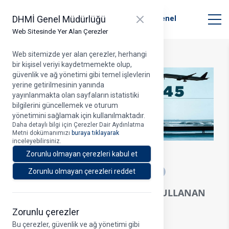
T.C. Ulaştırma ve Altyapı Bakanlığı
Close panel
DHMİ Genel Müdürlüğü
Devlet Hava Meydanları İşletmesi Genel
Müdürlüğü
Web Sitesinde Yer Alan Çerezler
Web sitemizde yer alan çerezler, herhangi
bir kişisel veriyi kaydetmemekte olup,
güvenlik ve ağ yönetimi gibi temel işlevlerin
yerine getirilmesinin yanında
yayınlanmakta olan sayfaların istatistiki
bilgilerini güncellemek ve oturum
yönetimini sağlamak için kullanılmaktadır.
Daha detaylı bilgi için Çerezler Dair Aydınlatma
Metni dokümanımızı
buraya tıklayarak
inceleyebilirsiniz.
8.03.2022
Zorunlu olmayan çerezleri kabul et
A
Zorunlu olmayan çerezleri reddet
ŞUBAT AYINDA HAVA YOLUNU KULLANAN
YOLCU SAYISI 9 MİLYONU AŞTI
Zorunlu çerezler
Bu çerezler, güvenlik ve ağ yönetimi gibi