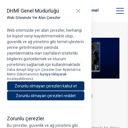
T.C. Ulaştırma ve Altyapı Bakanlığı
Close panel
DHMİ Genel Müdürlüğü
Devlet Hava Meydanları İşletmesi Genel
Müdürlüğü
Web Sitesinde Yer Alan Çerezler
Web sitemizde yer alan çerezler, herhangi
bir kişisel veriyi kaydetmemekte olup,
güvenlik ve ağ yönetimi gibi temel işlevlerin
yerine getirilmesinin yanında
yayınlanmakta olan sayfaların istatistiki
bilgilerini güncellemek ve oturum
yönetimini sağlamak için kullanılmaktadır.
Daha detaylı bilgi için Çerezler Dair Aydınlatma
Metni dokümanımızı
buraya tıklayarak
inceleyebilirsiniz.
20.01.2022
Zorunlu olmayan çerezleri kabul et
A
Zorunlu olmayan çerezleri reddet
‘UÇUŞ REHBERİM’ YENİLENDİ
Zorunlu çerezler
Bu çerezler, güvenlik ve ağ yönetimi gibi
Yenilikçi ve teknoloji temelli yolcu dostu uygulamalarıyla bir dünya