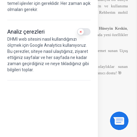
temel işlevler için gereklidir. Her zaman açık
markası haline gelen DHMİ tarafından geliştirilen ve kullanıma
olmaları gerekir.
sunulduğu günden beri yoğun ilgi gören Uçuş Rehberim mobil
uygulamasına yeni özellikler eklendi.
Yönetim Kurulu Başkanı ve Genel Müdürümüz Hüseyin Keskin
,
Analiz çerezleri
Use setting
Twitter hesabından (
@dhmihkeskin
) yaptığı paylaşımda yeni özellikler
DHMİ web sitesini nasıl kullandığınızı
hakkında şu bilgileri verdi:
ölçmek için Google Analytics kullanıyoruz.
Yolcu dostu havalimanlarımızda 2 GB ücretsiz internet sunan Uçuş
Bu çerezler, siteye nasıl ulaştığınız, ziyaret
Rehberim yenilendi! 📱
ettiğiniz sayfalar ve her sayfada ne kadar
zaman geçirdiğiniz ve neye tıkladığınız gibi
Misafirlerimizine dijital çözümler ve çeşitli kolaylıklar sunan
bilgileri toplar.
#UçuşRehberim yeni özellikleriyle artık daha da kullanıcı dostu! 🎯
Güncellenen #UçuşRehberim’e
✈️ Anlık Uçuş Takibi
📍 İnteraktif Terminal haritalandırması
📰 Güncel Haberler
🌤 Hava Durumu
📊 Piyasa Bilgileri