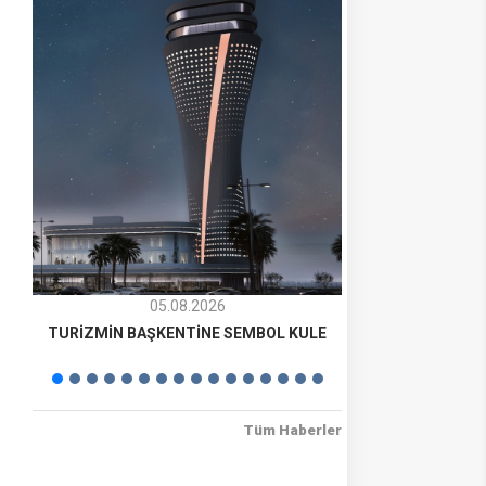
05.08.2026
0
TURİZMİN BAŞKENTİNE SEMBOL KULE
İSTANBUL HA
Tüm Haberler