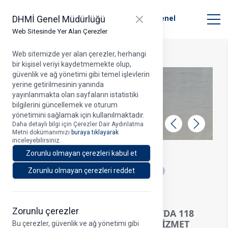
T.C. Ulaştırma ve Altyapı Bakanlığı
Close panel
DHMİ Genel Müdürlüğü
Devlet Hava Meydanları İşletmesi Genel
Müdürlüğü
Web Sitesinde Yer Alan Çerezler
Web sitemizde yer alan çerezler, herhangi
bir kişisel veriyi kaydetmemekte olup,
güvenlik ve ağ yönetimi gibi temel işlevlerin
yerine getirilmesinin yanında
yayınlanmakta olan sayfaların istatistiki
bilgilerini güncellemek ve oturum
yönetimini sağlamak için kullanılmaktadır.
Daha detaylı bilgi için Çerezler Dair Aydınlatma
Geri
İleri
Metni dokümanımızı
buraya tıklayarak
inceleyebilirsiniz.
10.08.2023
Zorunlu olmayan çerezleri kabul et
A
Zorunlu olmayan çerezleri reddet
ULAŞTIRMA VE ALTYAPI BAKANI
ABDULKADİR URALOĞLU:
Zorunlu çerezler
"HAVALİMANLARIMIZDA YEDİ AYDA 118
MİLYON 670 BİN 100 YOLCUYA HİZMET
Bu çerezler, güvenlik ve ağ yönetimi gibi