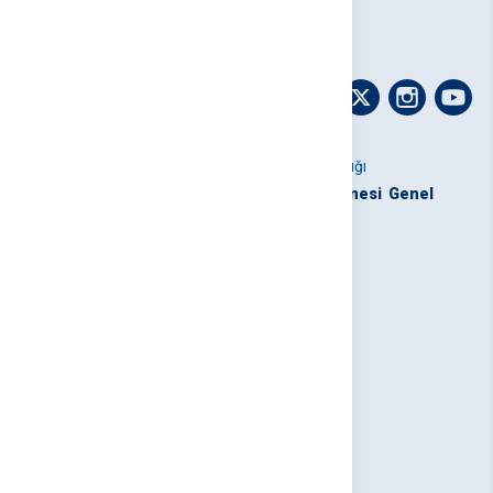
T.C. Ulaştırma ve Altyapı Bakanlığı
Devlet Hava Meydanları İşletmesi
Genel
Müdürlüğü
ALO 123
DHMİ İ̇letişim Merkezi
ALO 123
T.C. Ulaştırma ve Altyapı Bakanlığı