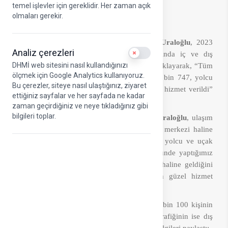
VERİLDİ"
temel işlevler için gereklidir. Her zaman açık
olmaları gerekir.
Ulaştırma ve Altyapı Bakanı Abdulkadir Uraloğlu
, 2023
Analiz çerezleri
Use setting
yılı ilk 7 aylık dilimde tüm havalimanlarında iç ve dış
DHMİ web sitesini nasıl kullandığınızı
hatlarda, uçak ve yolcu trafiğinin arttığını açıklayarak, “Tüm
ölçmek için Google Analytics kullanıyoruz.
hatlardaki uçak trafiği toplam 1 milyon 216 bin 747, yolcu
Bu çerezler, siteye nasıl ulaştığınız, ziyaret
trafiğinde ise 118 milyon 670 bin 100 kişiye hizmet verildi”
ettiğiniz sayfalar ve her sayfada ne kadar
dedi.
zaman geçirdiğiniz ve neye tıkladığınız gibi
bilgileri toplar.
Ulaştırma ve Altyapı Bakanı Abdulkadir Uraloğlu
, ulaşım
sektörüne yapılan yatırımların ülkeyi cazibe merkezi haline
getirdiğini belirterek, “Havalimanlarımızdaki yolcu ve uçak
trafiği her geçen gün artıyor. Ulaşım sektöründe yaptığımız
büyük yatırımlar, ülkemizin cazibe merkezi haline geldiğini
göstermektedir. Bu rakamlar milletimize en güzel hizmet
verdiğimizi de ortaya koyuyor” dedi.
Bakan Uraloğlu
, toplamda 118 milyon 670 bin 100 kişinin
hava yolunu kullandığını, en yoğun yolcu trafiğinin ise dış
hatlarda gerçekleştiğini belirtti.
Uraloğlu
şu bilgileri paylaştı: