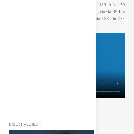
milyon 900 bin 432, toplamda 24 milyon 189 bin 159
yolcuya hizmet verildi.
Yük trafiğinde ise iç hatlarda 95 bin
136 ton, dış hatlarda 343 bin 618 ton, toplamda 438 bin 754
.
tona ulaştı
DİĞER HABERLER