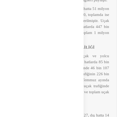
“2023 yılı 7 aylık (ocak-temmuz) dönemde iç hatta 51 milyon
820 bin 717, dış hatta 66 milyon 724 bin 160, toplamda ise
118 milyon 670 bin 100 yolcuya hizmet verilmiştir. Uçak
trafiğinde ise iç hatlarda 500 bin 886, dış hatlarda 447 bin
926 ve 267 bin 935 üst geçişlerle birlikte toplam 1 milyon
216 bin 747 uçak trafiği gerçekleşmiştir.”
TEMMUZDA UÇAK TRAFİK HAREKETLİLİĞİ
Bakan Uraloğlu
, 2023 Temmuz ayı uçak ve yolcu
hareketliliğine ilişkin verilere de değinerek, iç hatlarda 85 bin
184, dış hatlarda 95 bin 126, üst geçiş trafiğinde 46 bin 107
uçağın iniş-kalkış yaptığı ve toplamda uçak trafiğinin 226 bin
417'ye ulaştığını söyledi.
Uraloğlu
, “2023 Temmuz ayında
önceki yılın aynı dönemine göre ise iç hat uçak trafiğinde
yüzde 10.4 dış hat uçak trafiğinde yüzde 10.5 ve toplam uçak
trafiğinde yüzde 12.9 artış yaşandı” dedi.
TEMMUZDA YOLCU HAREKETLİLİĞİ
2023 Temmuz ayı iç hatta 9 milyon 288 bin 727, dış hatta 14