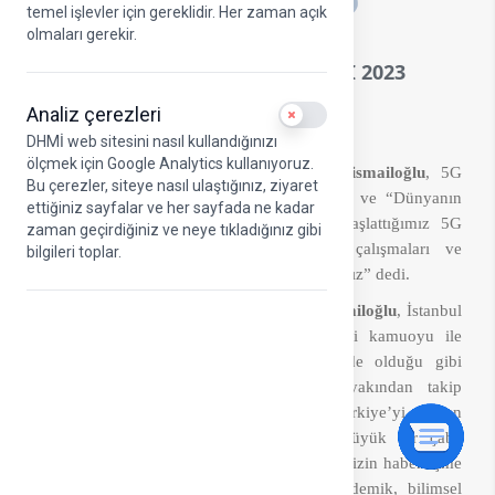
A
temel işlevler için gereklidir. Her zaman açık
olmaları gerekir.
ULAŞTIRMA VE ALTYAPI BAKANI
KARAİSMAİLOĞLU: 5G İHALESİNİ 2023
YILINDA YAPACAĞIZ
Analiz çerezleri
Use setting
DHMİ web sitesini nasıl kullandığınızı
ölçmek için Google Analytics kullanıyoruz.
Ulaştırma ve Altyapı Bakanı Adil Karaismailoğlu
, 5G
Bu çerezler, siteye nasıl ulaştığınız, ziyaret
ihalesinin 2023 yılında yapılacağını bildirdi ve “Dünyanın
ettiğiniz sayfalar ve her sayfada ne kadar
transit merkezi İstanbul Havalimanı’nda başlattığımız 5G
zaman geçirdiğiniz ve neye tıkladığınız gibi
kıvılcımını 3 babayiğit operatörümüzün çalışmaları ve
bilgileri toplar.
vizyonuyla ülkemizin dört bir yanına yayacağız” dedi.
Ulaştırma ve Altyapı Bakanı Adil Karaismailoğlu
, İstanbul
Havalimanı’nda 5G ile ilgili gelinen süreci kamuoyu ile
paylaştı. Bakanlık olarak, bütün sektörlerde olduğu gibi
haberleşme alanlarındaki gelişimleri de yakından takip
ettiklerini belirten
Karaismailoğlu
, “Türkiye’yi çağın
ötesindeki yeniliklerle buluşturmak için büyük bir çaba
gösteriyoruz. Ulaştırma da olduğu gibi ülkemizin haberleşme
altyapısını da devlet aklıyla planlıyor, akademik, bilimsel