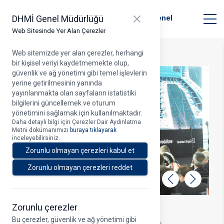
T.C. Ulaştırma ve Altyapı Bakanlığı
Close panel
DHMİ Genel Müdürlüğü
Devlet Hava Meydanları İşletmesi Genel
Müdürlüğü
Web Sitesinde Yer Alan Çerezler
Web sitemizde yer alan çerezler, herhangi
bir kişisel veriyi kaydetmemekte olup,
güvenlik ve ağ yönetimi gibi temel işlevlerin
yerine getirilmesinin yanında
yayınlanmakta olan sayfaların istatistiki
bilgilerini güncellemek ve oturum
yönetimini sağlamak için kullanılmaktadır.
Daha detaylı bilgi için Çerezler Dair Aydınlatma
Metni dokümanımızı
buraya tıklayarak
inceleyebilirsiniz.
Zorunlu olmayan çerezleri kabul et
Zorunlu olmayan çerezleri reddet
Geri
İleri
Zorunlu çerezler
29.07.2022
Bu çerezler, güvenlik ve ağ yönetimi gibi