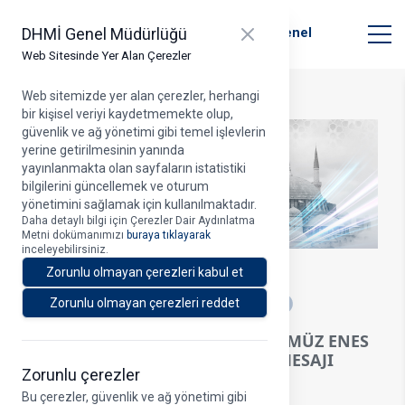
T.C. Ulaştırma ve Altyapı Bakanlığı
Close panel
DHMİ Genel Müdürlüğü
Devlet Hava Meydanları İşletmesi Genel
Müdürlüğü
Web Sitesinde Yer Alan Çerezler
Web sitemizde yer alan çerezler, herhangi
bir kişisel veriyi kaydetmemekte olup,
güvenlik ve ağ yönetimi gibi temel işlevlerin
yerine getirilmesinin yanında
yayınlanmakta olan sayfaların istatistiki
bilgilerini güncellemek ve oturum
yönetimini sağlamak için kullanılmaktadır.
Daha detaylı bilgi için Çerezler Dair Aydınlatma
Metni dokümanımızı
buraya tıklayarak
inceleyebilirsiniz.
22.05.2026
Zorunlu olmayan çerezleri kabul et
A
Zorunlu olmayan çerezleri reddet
YK BAŞKANI VE GENEL MÜDÜRÜMÜZ ENES
ÇAKMAK’IN KURBAN BAYRAMI MESAJI
Zorunlu çerezler
Bu çerezler, güvenlik ve ağ yönetimi gibi