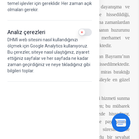
temel işlevler için gereklidir. Her zaman açık
Kurban Bayramı; yardımlaşma, paylaşma, dayanışma ve
olmaları gerekir.
kardeşlik duygularının en güçlü şekilde hissedildiği,
gönüllerin birbirine daha da yaklaştığı müstesna zamanlardan
biridir. Milletçe aynı manevi iklimi paylaşmanın huzurunu
Analiz çerezleri
Use setting
yaşadığımız bu mübarek günler; sevgi, merhamet ve
DHMİ web sitesini nasıl kullandığınızı
muhabbet bağlarımızı daha da kuvvetlendirmektedir.
ölçmek için Google Analytics kullanıyoruz.
Bu çerezler, siteye nasıl ulaştığınız, ziyaret
Asırlardır bizi bir arada tutan değerler, Kurban Bayramı’nın
ettiğiniz sayfalar ve her sayfada ne kadar
manevi atmosferinde daha güçlü şekilde hissedilmektedir.
zaman geçirdiğiniz ve neye tıkladığınız gibi
bilgileri toplar.
Köklü medeniyetimizin ve inancımızın bize miras bıraktığı
yardımlaşma ve paylaşma anlayışı da bu vesileyle en güzel
tezahürlerinden birini ortaya koymaktadır.
DHMİ ailesi olarak bizler de milletimize en iyi hizmeti sunma
sorumluluğuyla görevlerimizi yerine getirirken; bu mübarek
günlerin taşıdığı manevi anlamı yüreğimizde hissediyor,
bayramın huzur ve bereketini hep birlikte paylaşmanın
mutluluğunu yaşıyoruz. Kurban Bayramı süresince de
yolcularımızın emniyetli, düzenli ve konforlu bir seyahat