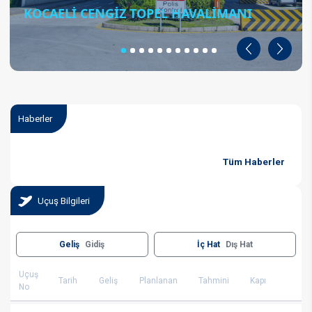
KOCAELİ CENGİZ TOPEL HAVALİMANI
Geri
İleri
Haberler
Tüm Haberler
Uçuş Bilgileri
Geliş
Gidiş
İç Hat
Dış Hat
Uçuş
Tarih
Geliş
Planlanan
Tahmini
Kapı
No