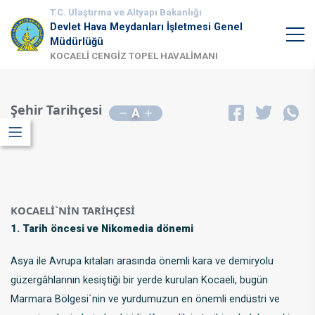
T.C. Ulaştırma ve Altyapı Bakanlığı
Devlet Hava Meydanları İşletmesi Genel
Müdürlüğü
KOCAELİ CENGİZ TOPEL HAVALİMANI
Şehir Tarihçesi
A
KOCAELİ`NİN TARİHÇESİ
1. Tarih öncesi ve Nikomedia dönemi
Asya ile Avrupa kıtaları arasında önemli kara ve demiryolu
güzergâhlarının kesiştiği bir yerde kurulan Kocaeli, bugün
Marmara Bölgesi`nin ve yurdumuzun en önemli endüstri ve