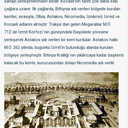
sanayi yerleşimlerinden biridir. Kocaeli’nin tarihi çok daha eski
çağlara uzanır. İlk çağlarda, Bithynia adı verilen bölgede kurulan
kentler, sırasıyla, Olbia, Astakos, Nicomedia, İznikmid, İzmid ve
Kocaeli adlarını almıştır. Trakya`dan gelen Megaralılar M.Ö.
712`de İzmit Körfezi`nin güneyindeki Başiskele yöresine
yerleşerek Astakos adı verilen bir kent kurdular. Astakos halkı
M.Ö. 262 yılında, bugünkü İzmit’in bulunduğu alanda kurulan
bölgeye yerleşmiştir. Bitinya Krallığı`nın yıkılıncaya kadar başkenti
kalacak bu kente, kurucusundan dolayı Nicomedia adı verilir.