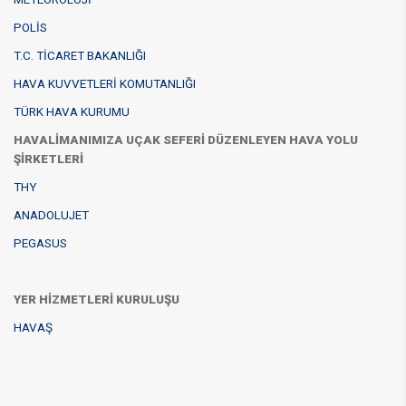
POLİS
T.C. TİCARET BAKANLIĞI
HAVA KUVVETLE
Rİ
KOMUTANLIĞI​
TÜRK HAVA KURUMU
HAVALİMANIMIZA UÇAK SEFERİ DÜZENLEYEN HAVA YOLU
ŞİRKETLERİ
THY
ANADOLUJET
PEGASUS
YER HİZMETLERİ KURULUŞU
HAVAŞ
​