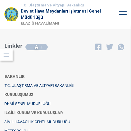
T.C. Ulaştırma ve Altyapı Bakanlığı
Devlet Hava Meydanları İşletmesi Genel
Müdürlüğü
ELAZIĞ HAVALİMANI
Linkler
A
BAKANLIK
T.C. ULAŞTIRMA VE ALTYAPI BAKANLIĞI
KURULUŞUMUZ​
DHMİ GENEL MÜDÜRLÜĞÜ
İLGİLİ KURUM VE KURULUŞLAR
SİVİL HAVACILIK GENEL MÜDÜRLÜĞÜ
METEOROLOJİ