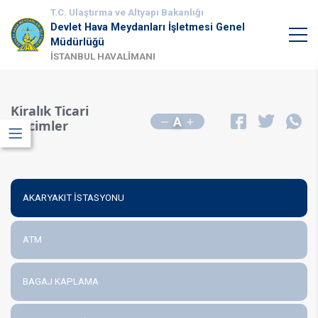
T.C. Ulaştırma ve Altyapı Bakanlığı
Devlet Hava Meydanları İşletmesi Genel
Müdürlüğü
İSTANBUL HAVALİMANI
Kiralık Ticari
A
Hacimler
AKARYAKIT İSTASYONU
ATM
BAGAJ KAPLAMA