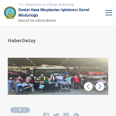
T.C. Ulaştırma ve Altyapı Bakanlığı
Devlet Hava Meydanları İşletmesi Genel
Müdürlüğü
MALATYA HAVALİMANI
HaberDetay
Geri
İleri
A