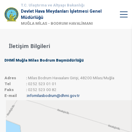
T.C. Ulaştırma ve Altyapı Bakanlığı
Devlet Hava Meydanları İşletmesi Genel
Müdürlüğü
MUĞLA MİLAS - BODRUM HAVALİMANI
İletişim Bilgileri
DHMİ Muğla Milas Bodrum Başmüdürlüğü
Adres
:
Milas Bodrum Havaalanı Girişi, 48200 Milas/Muğla
Tel
:
0252 523 01 01​
Faks
:
0252 523 00 82​​
E-mail
:
infomilasbodrum@dhmi.gov.tr