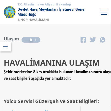
T.C. Ulaştırma ve Altyapı Bakanlığı
Devlet Hava Meydanları İşletmesi Genel
Müdürlüğü
SİNOP HAVALİMANI
Ulaşım
A
HAVALİMANINA ULAŞIM
Şe
hir merkezine 8 km uzaklıkta bulunan Havalimanımıza ulaşım;
ve saat bilgileri​​ aşağıda yer almaktadır:
Yolcu Servisi Güzergah ve Saat Bilgileri: